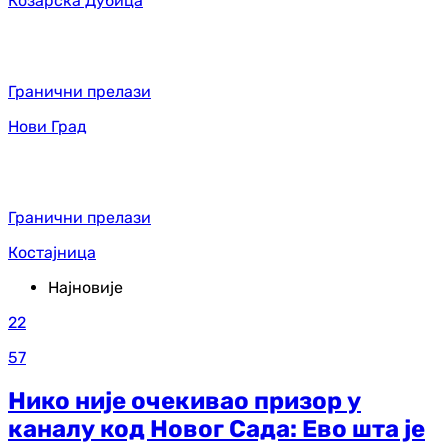
Козарска Дубица
Гранични прелази
Нови Град
Гранични прелази
Костајница
Најновије
22
57
Нико није очекивао призор у
каналу код Новог Сада: Ево шта је