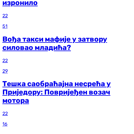
изронило
22
51
Вођа такси мафије у затвору
силовао младића?
22
29
Тешка саобраћајна несрећа у
Приједору: Повријеђен возач
мотора
22
16