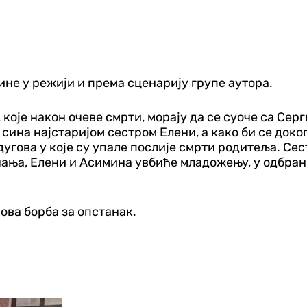
дине у режији и према сценарију групе аутора.
 које након очеве смрти, морају да се суоче са Се
 сина најстаријом сестром Елени, а како би се док
е дугова у које су упале послије смрти родитеља. С
ања, Елени и Асимина увбиће младожењу, у одбрани
ова борба за опстанак.