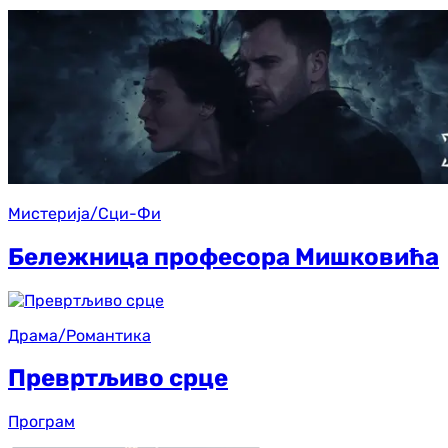
Мистерија/Сци-Фи
Бележница професора Мишковића
Драма/Романтика
Превртљиво срце
Програм