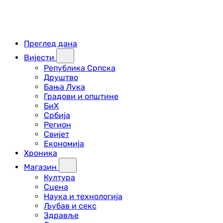
Преглед дана
Вијести
Република Српска
Друштво
Бања Лука
Градови и општине
БиХ
Србија
Регион
Свијет
Економија
Хроника
Магазин
Култура
Сцена
Наука и технологија
Љубав и секс
Здравље