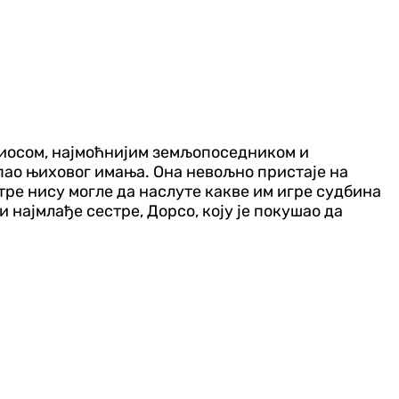
ргиосом, најмоћнијим земљопоседником и
опао њиховог имања. Она невољно пристаје на
естре нису могле да наслуте какве им игре судбина
 најмлађе сестре, Дорсо, коју је покушао да