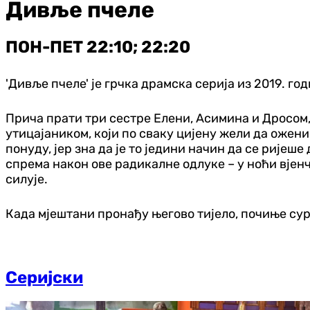
Дивље пчеле
ПОН-ПЕТ 22:10; 22:20
'Дивље пчеле' је грчка драмска серија из 2019. го
Прича прати три сестре Елени, Асимина и Дросом,
утицајаником, који по сваку цијену жели да ожени
понуду, јер зна да је то једини начин да се ријеш
спрема након ове радикалне одлуке – у ноћи вјенч
силује.
Када мјештани пронађу његово тијело, почиње сур
Серијски