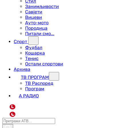
Стил
Занимљивости
Савјети
Вицеви
Ауто-мото
Породица
Питали смо...
Спорт
Фудбал
Кошарка
Тенис
Остали спортови
Архива
ТВ ПРОГРАМ
ТВ Распоред
Програм
А РАДИО
L