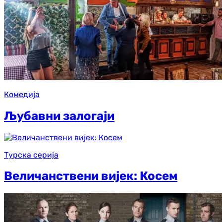
Комедија
Љубавни залогаји
Турска серија
Величанствени вијек: Косем