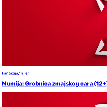
Fantazija/Triler
Mumija: Grobnica zmajskog cara (12+