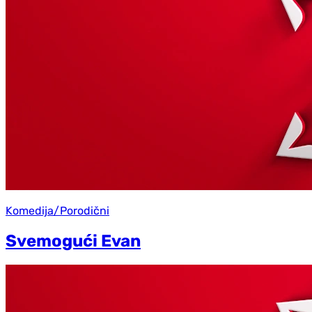
Komedija/Porodični
Svemogući Evan