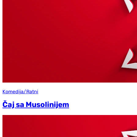
Komedija/Ratni
Čaj sa Musolinijem