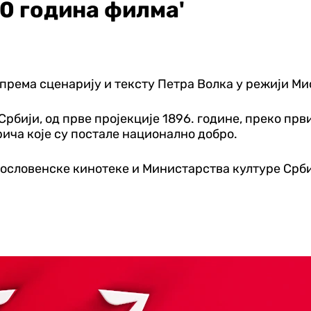
0 година филма'
ао према сценарију и тексту Петра Волка у режији 
Србији, од прве пројекције 1896. године, преко пр
рича које су постале национално добро.
ословенске кинотеке и Министарства културе Срби