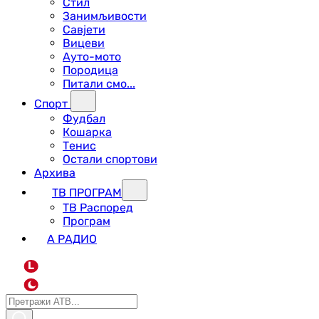
Стил
Занимљивости
Савјети
Вицеви
Ауто-мото
Породица
Питали смо...
Спорт
Фудбал
Кошарка
Тенис
Остали спортови
Архива
ТВ ПРОГРАМ
ТВ Распоред
Програм
А РАДИО
L