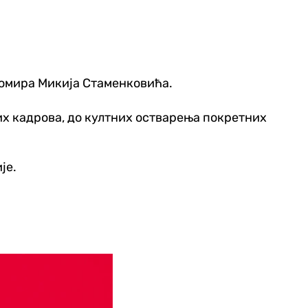
Миомира Микија Стаменковића.
вих кадрова, до култних остварења покретних
је.