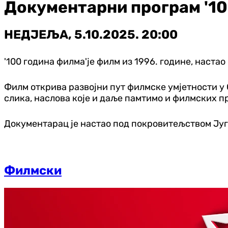
Документарни програм '10
НЕДЈЕЉА, 5.10.2025. 20:00
'100 година филма'је филм из 1996. године, наст
Филм открива развојни пут филмске умјетности у 
слика, наслова које и даље памтимо и филмских п
Документарац је настао под покровитељством Југ
Филмски