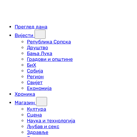
Преглед дана
Вијести
Република Српска
Друштво
Бања Лука
Градови и општине
БиХ
Србија
Регион
Свијет
Економија
Хроника
Магазин
Култура
Сцена
Наука и технологија
Љубав и секс
Здравље