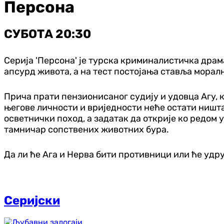
Персона
СУБОТА 20:30
Серија 'Персона' је турска криминалистичка драма
апсурд живота, а на тест постојања ставља морал
Прича прати пензионисаног судију и удовца Агу, к
његове личности и вриједности неће остати ништа,
осветнички поход, а задатак да открије ко редом
тамничар сопствених животних бура.
Да ли ће Ага и Нерва бити противници или ће удр
Серијски