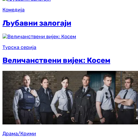
Комедија
Љубавни залогаји
Турска серија
Величанствени вијек: Косем
Драма/Крими