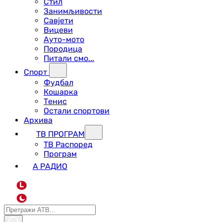
Стил
Занимљивости
Савјети
Вицеви
Ауто-мото
Породица
Питали смо...
Спорт
Фудбал
Кошарка
Тенис
Остали спортови
Архива
ТВ ПРОГРАМ
ТВ Распоред
Програм
А РАДИО
L