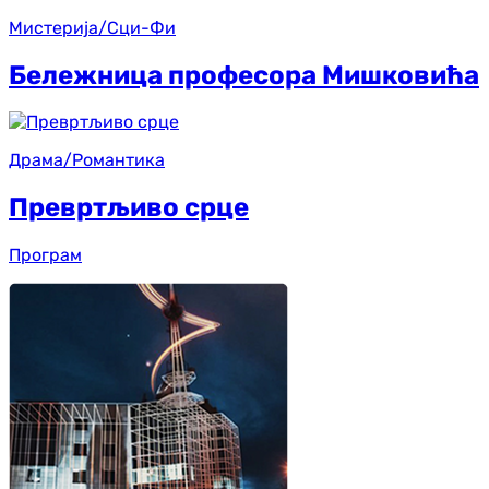
Мистерија/Сци-Фи
Бележница професора Мишковића
Драма/Романтика
Превртљиво срце
Програм