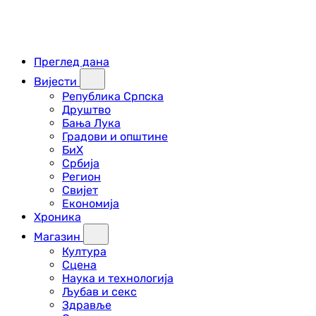
Преглед дана
Вијести
Република Српска
Друштво
Бања Лука
Градови и општине
БиХ
Србија
Регион
Свијет
Економија
Хроника
Магазин
Култура
Сцена
Наука и технологија
Љубав и секс
Здравље