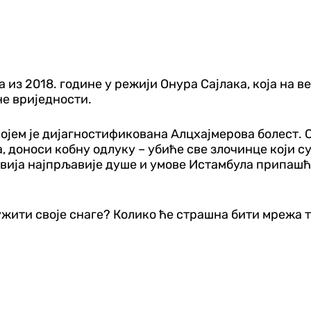
 из 2018. године у режији Онура Сајлака, која на 
не вриједности.
ојем је дијагностификована Алцхајмерова болест. С
 доноси кобну одлуку – убиће све злочинце који су
 увија најпрљавије душе и умове Истамбула припашћ
ужити своје снаге? Колико ће страшна бити мрежа т