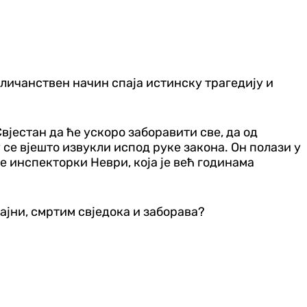
величанствен начин спаја истинску трагедију и
вјестан да ће ускоро заборавити све, да од
 се вјешто извукли испод руке закона. Он полази у
е инспекторки Неври, која је већ годинама
ајни, смртим свједока и заборава?