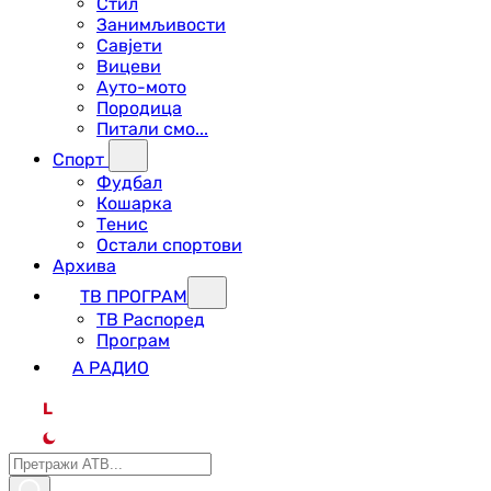
Стил
Занимљивости
Савјети
Вицеви
Ауто-мото
Породица
Питали смо...
Спорт
Фудбал
Кошарка
Тенис
Остали спортови
Архива
ТВ ПРОГРАМ
ТВ Распоред
Програм
А РАДИО
L