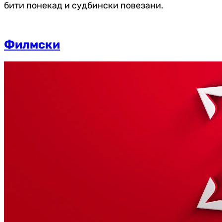
бити понекад и судбински повезани.
Филмски