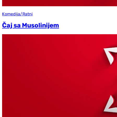
Komedija/Ratni
Čaj sa Musolinijem