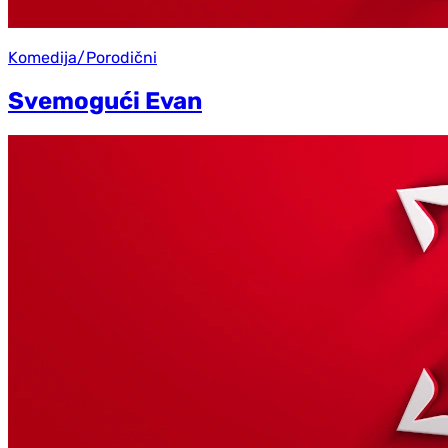
Komedija/Porodični
Svemogući Evan