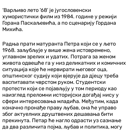
‘Варљиво лето '68’ је југословенски
хумористички филм из 1984. године у режији
Горана Паскаљевића, а по сценарију Гордана
Михића.
Радња прати матуранта Петра који се у љето
1968. заљубљује у више жена истовремено,
углавном зрелих и удатих. Потрага за женом
живота одвешће га у низ деликатних и комичних
ситуација које ће нервирати његовог оца,
општинског судију који вјерује да дјецу треба
васпитавати чврстом руком. Студентски
протести који се појављују у том периоду као
наизглед преломни историјски догађај нису у
сфери интересовања младића. Међутим, када
коначно пронађе праву љубав, она ће управо
због актуелних друштвених дешавања бити
прекинута. Петар ће нагло одрасти уз сазнање
да два различита појма, љубав и политика, могу