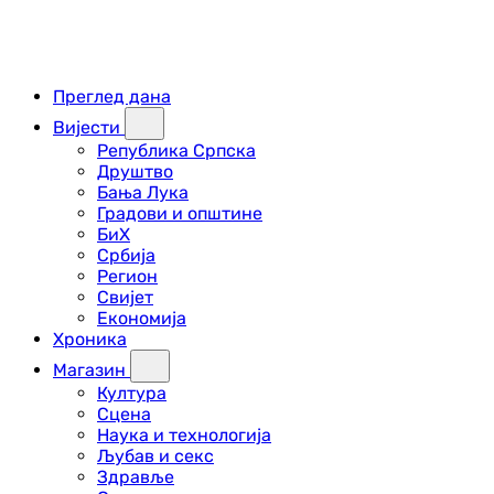
Преглед дана
Вијести
Република Српска
Друштво
Бања Лука
Градови и општине
БиХ
Србија
Регион
Свијет
Економија
Хроника
Магазин
Култура
Сцена
Наука и технологија
Љубав и секс
Здравље