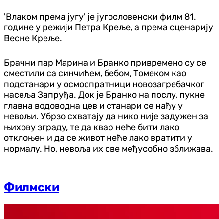
'Влаком према југу' је југословенски филм 81.
године у режији Петра Креље, а према сценарију
Весне Креље.
Брачни пар Марина и Бранко привремено су се
сместили са синчићем, бебом, Томеком као
подстанари у осмоспратници новозагребачког
насеља Запруђа. Док је Бранко на послу, пукне
главна водоводна цев и станари се нађу у
невољи. Убрзо схватају да нико није задужен за
њихову зграду, те да квар неће бити лако
отклоњен и да се живот неће лако вратити у
нормалу. Но, невоља их све међусобно зближава.
Филмски