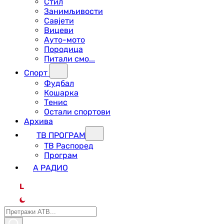
Стил
Занимљивости
Савјети
Вицеви
Ауто-мото
Породица
Питали смо...
Спорт
Фудбал
Кошарка
Тенис
Остали спортови
Архива
ТВ ПРОГРАМ
ТВ Распоред
Програм
А РАДИО
L