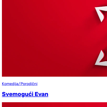
Komedija/Porodični
Svemogući Evan