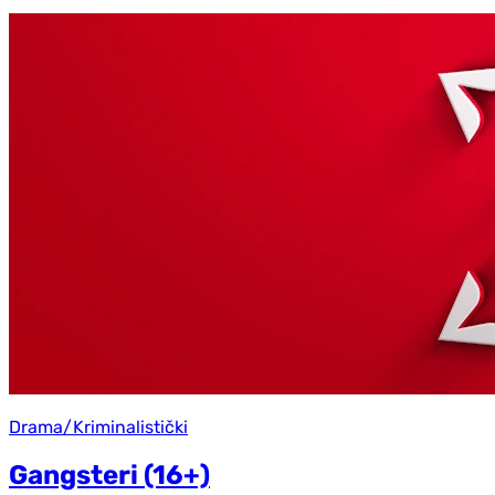
Drama/Kriminalistički
Gangsteri (16+)