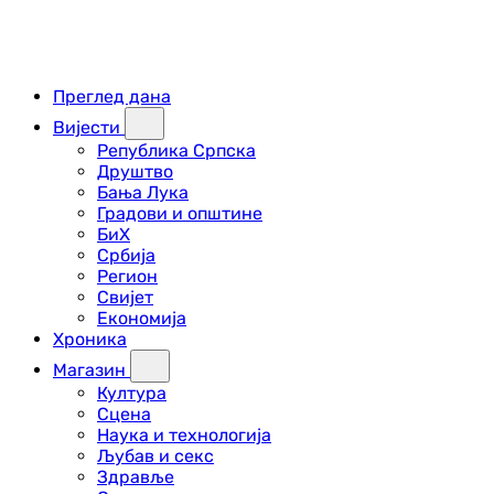
Преглед дана
Вијести
Република Српска
Друштво
Бања Лука
Градови и општине
БиХ
Србија
Регион
Свијет
Економија
Хроника
Магазин
Култура
Сцена
Наука и технологија
Љубав и секс
Здравље