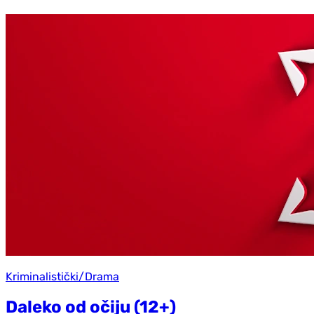
Kriminalistički/Drama
Daleko od očiju (12+)