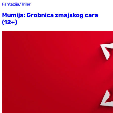
Fantazija/Triler
Mumija: Grobnica zmajskog cara
(12+)