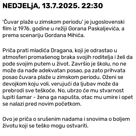
NEDJELjA, 13.7.2025. 22:30
'Čuvar plaže u zimskom periodu' je jugoslovenski
film iz 1976. godine u režiji Gorana Paskaljevića, a
prema scenariju Gordana Mihića.
Priča prati mladića Dragana, koji je odrastao u
atmosferi promašenog braka svojih roditelja i želi da
pođe svojim putem u život. Završio je školu, no ne
može da nađe adekvatan posao, pa zato prihvata
posao čuvara plaže u zimskom periodu. Oženi se
devojkom koju voli, verujući da ljubav može da
prebrodi sve teškoće. No, ubrzo će mu stvarnost
lupiti šamar - žena ga napušta, otac mu umire i opet
se nalazi pred novim početkom.
Ovo je priča o srušenim nadama i snovima o boljem
životu koji se teško mogu ostvariti.