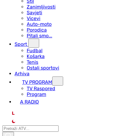
Stil
Zanimljivosti
Savjeti
Vicevi
Auto-moto
Porodica
Pitali smo...
Sport
Fudbal
Košarka
Tenis
Ostali sportovi
Arhiva
TV PROGRAM
ТV Raspored
Program
A RADIO
L