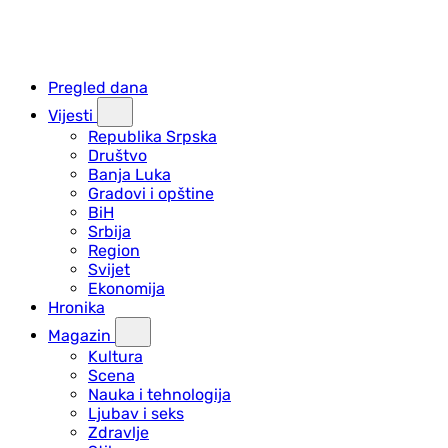
Pregled dana
Vijesti
Republika Srpska
Društvo
Banja Luka
Gradovi i opštine
BiH
Srbija
Region
Svijet
Ekonomija
Hronika
Magazin
Kultura
Scena
Nauka i tehnologija
Ljubav i seks
Zdravlje