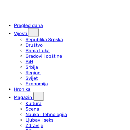
Pregled dana
Vijesti
Republika Srpska
Društvo
Banja Luka
Gradovi i opštine
BiH
Srbija
Region
Svijet
Ekonomija
Hronika
Magazin
Kultura
Scena
Nauka i tehnologija
Ljubav i seks
Zdravlje