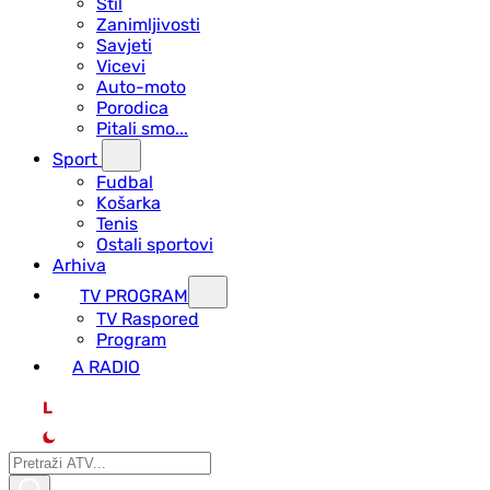
Stil
Zanimljivosti
Savjeti
Vicevi
Auto-moto
Porodica
Pitali smo...
Sport
Fudbal
Košarka
Tenis
Ostali sportovi
Arhiva
TV PROGRAM
ТV Raspored
Program
A RADIO
L