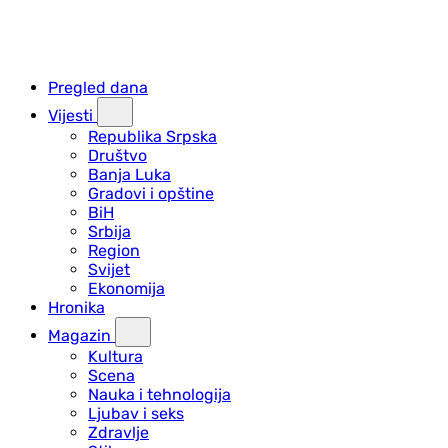
Pregled dana
Vijesti
Republika Srpska
Društvo
Banja Luka
Gradovi i opštine
BiH
Srbija
Region
Svijet
Ekonomija
Hronika
Magazin
Kultura
Scena
Nauka i tehnologija
Ljubav i seks
Zdravlje