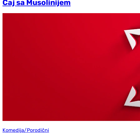
Čaj sa Musolinijem
Komedija/Porodični