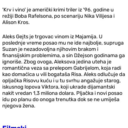
'Krv i vino' je američki krimi triler iz '96. godine u
režiji Boba Rafelsona, po scenariju Nika Vilijesa i
Alison Kros.
Aleks Gejts je trgovac vinom iz Majamija. U
poslednje vreme posao mu ne ide najbolje, supruga
Suzan je nezadovoljna njihovim brakom i
finansijskim problemima, a sin Džejson godinama ga
ignoriše. Zbog ovoga, Aleksova jedina uteha je
romantična veza sa prelepom Gabrijelom, koja radi
kao domaćica u vili bogataša Risa. Aleks odlučuje da
opljačka Risovu kuću i u tu svrhu angažuje starog,
iskusnog lopova Viktora, koji ukrade dijamantski
nakit vredan 1,3 miliona dolara. Pljačka i novi posao
idu po planu do onoga trenutka dok se ne umiješa
njegova žena.