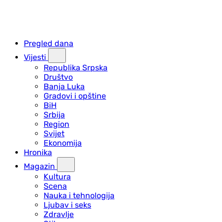
Pregled dana
Vijesti
Republika Srpska
Društvo
Banja Luka
Gradovi i opštine
BiH
Srbija
Region
Svijet
Ekonomija
Hronika
Magazin
Kultura
Scena
Nauka i tehnologija
Ljubav i seks
Zdravlje