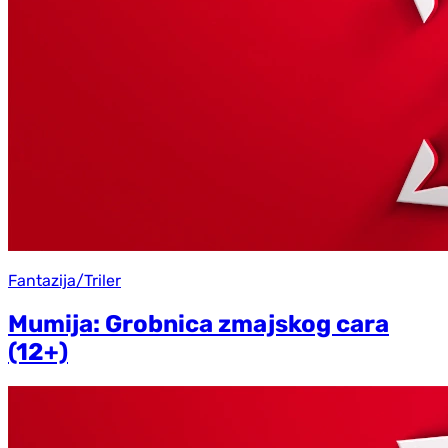
Fantazija/Triler
Mumija: Grobnica zmajskog cara
(12+)