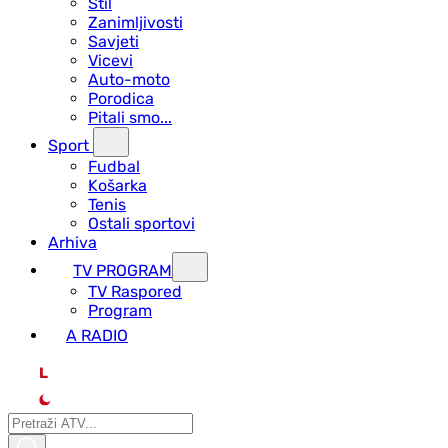
Stil
Zanimljivosti
Savjeti
Vicevi
Auto-moto
Porodica
Pitali smo...
Sport
Fudbal
Košarka
Tenis
Ostali sportovi
Arhiva
TV PROGRAM
ТV Raspored
Program
A RADIO
L