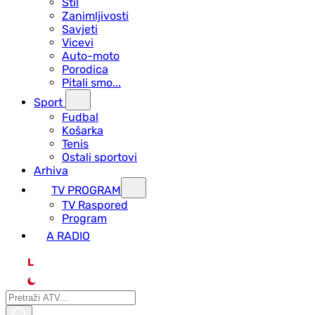
Stil
Zanimljivosti
Savjeti
Vicevi
Auto-moto
Porodica
Pitali smo...
Sport
Fudbal
Košarka
Tenis
Ostali sportovi
Arhiva
TV PROGRAM
ТV Raspored
Program
A RADIO
L