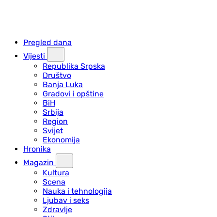
Pregled dana
Vijesti
Republika Srpska
Društvo
Banja Luka
Gradovi i opštine
BiH
Srbija
Region
Svijet
Ekonomija
Hronika
Magazin
Kultura
Scena
Nauka i tehnologija
Ljubav i seks
Zdravlje