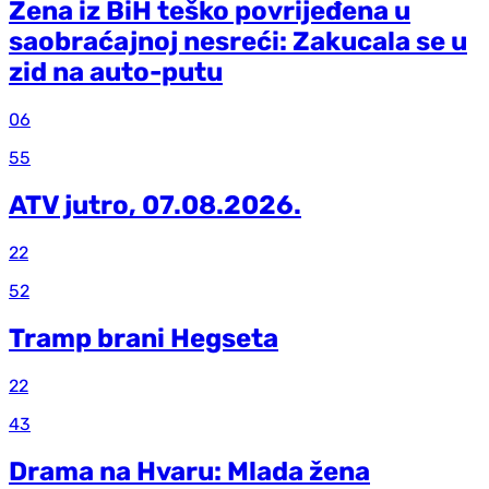
Žena iz BiH teško povrijeđena u
saobraćajnoj nesreći: Zakucala se u
zid na auto-putu
06
55
ATV jutro, 07.08.2026.
22
52
Tramp brani Hegseta
22
43
Drama na Hvaru: Mlada žena