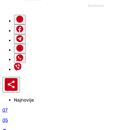
Najnovije
07
05