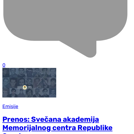
0
Emisije
Prenos: Svečana akademija
Memorijalnog centra Republike