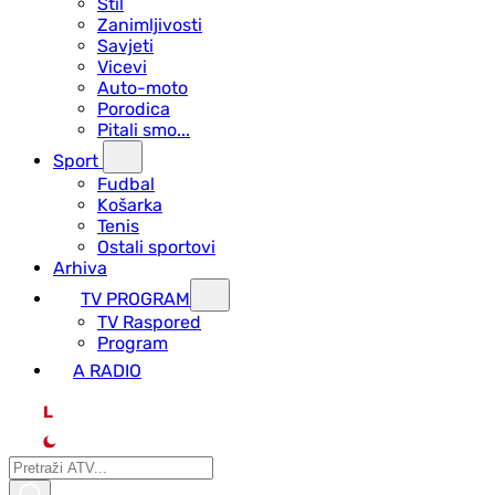
Stil
Zanimljivosti
Savjeti
Vicevi
Auto-moto
Porodica
Pitali smo...
Sport
Fudbal
Košarka
Tenis
Ostali sportovi
Arhiva
TV PROGRAM
ТV Raspored
Program
A RADIO
L