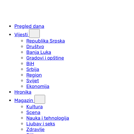
Pregled dana
Vijesti
Republika Srpska
Društvo
Banja Luka
Gradovi i opštine
BiH
Srbija
Region
Svijet
Ekonomija
Hronika
Magazin
Kultura
Scena
Nauka i tehnologija
Ljubav i seks
Zdravlje