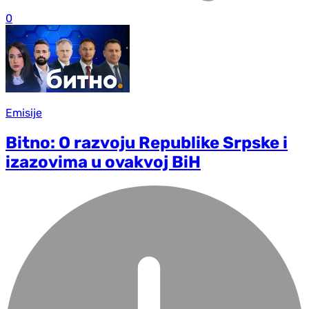
0
Emisije
Bitno: O razvoju Republike Srpske i
izazovima u ovakvoj BiH