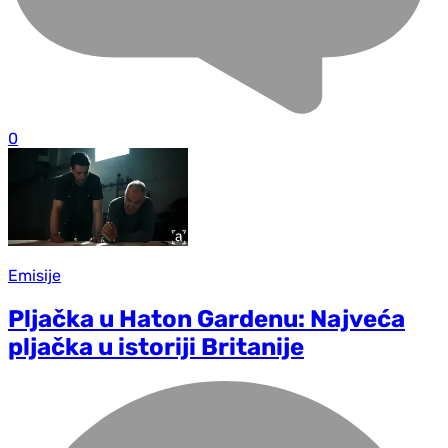
0
Emisije
Pljačka u Haton Gardenu: Najveća
pljačka u istoriji Britanije