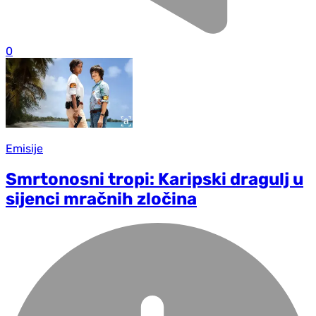
0
Emisije
Smrtonosni tropi: Karipski dragulj u
sijenci mračnih zločina