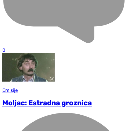
0
Emisije
Moljac: Estradna groznica