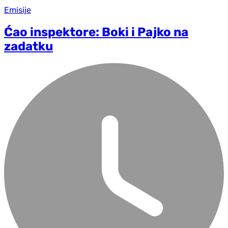
Emisije
Ćao inspektore: Boki i Pajko na
zadatku