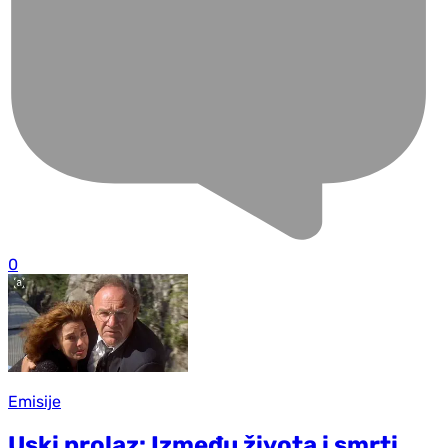
0
Emisije
Uski prolaz: Između života i smrti