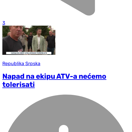
3
Republika Srpska
Napad na ekipu ATV-a nećemo
tolerisati