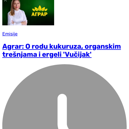
Emisije
Agrar: O rodu kukuruza, organskim
trešnjama i ergeli 'Vučijak'