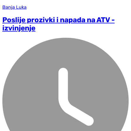
Banja Luka
Poslije prozivki i napada na ATV -
izvinjenje