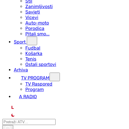
Stil
Zanimljivosti
Savjeti
Vicevi
Auto-moto
Porodica
Pitali smo...
Sport
Fudbal
Košarka
Tenis
Ostali sportovi
Arhiva
TV PROGRAM
ТV Raspored
Program
A RADIO
L