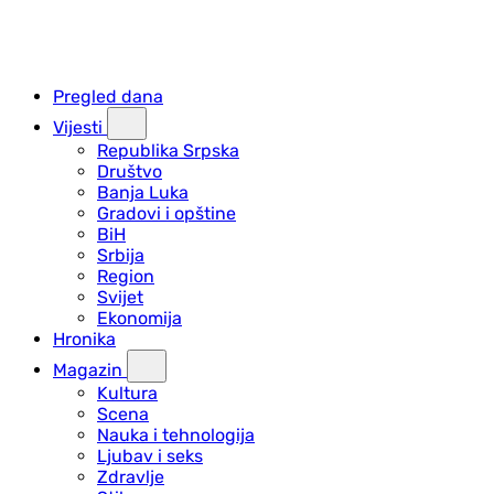
Pregled dana
Vijesti
Republika Srpska
Društvo
Banja Luka
Gradovi i opštine
BiH
Srbija
Region
Svijet
Ekonomija
Hronika
Magazin
Kultura
Scena
Nauka i tehnologija
Ljubav i seks
Zdravlje