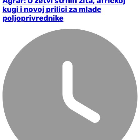
Agrar: O žetvi strnih žita, afričkoj
kugi i novoj prilici za mlade
poljoprivrednike