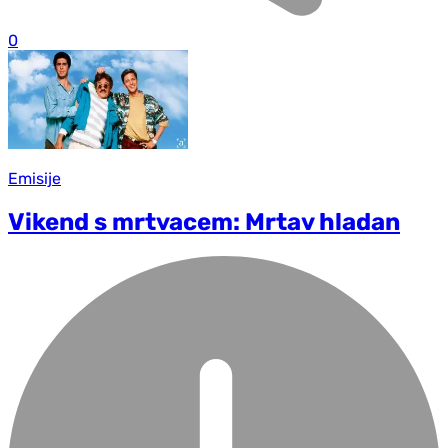
0
Emisije
Vikend s mrtvacem: Mrtav hladan