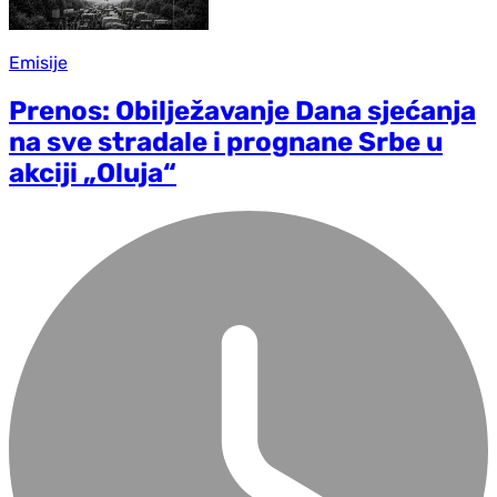
Emisije
Prenos: Obilježavanje Dana sjećanja
na sve stradale i prognane Srbe u
akciji „Oluja“