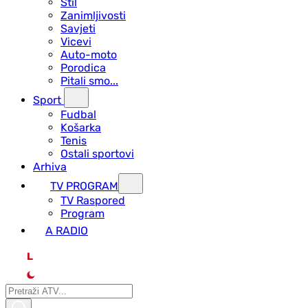
Stil
Zanimljivosti
Savjeti
Vicevi
Auto-moto
Porodica
Pitali smo...
Sport
Fudbal
Košarka
Tenis
Ostali sportovi
Arhiva
TV PROGRAM
ТV Raspored
Program
A RADIO
L