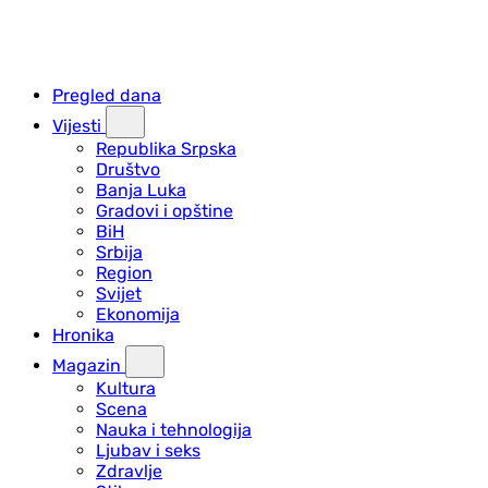
Pregled dana
Vijesti
Republika Srpska
Društvo
Banja Luka
Gradovi i opštine
BiH
Srbija
Region
Svijet
Ekonomija
Hronika
Magazin
Kultura
Scena
Nauka i tehnologija
Ljubav i seks
Zdravlje