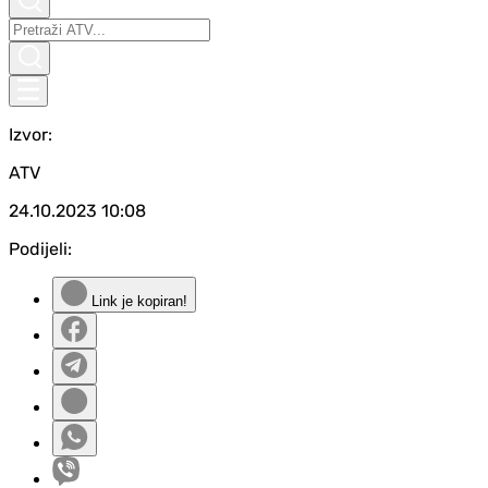
Izvor:
ATV
24.10.2023
10:08
Podijeli:
Link je kopiran!