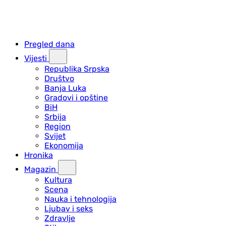
Pregled dana
Vijesti
Republika Srpska
Društvo
Banja Luka
Gradovi i opštine
BiH
Srbija
Region
Svijet
Ekonomija
Hronika
Magazin
Kultura
Scena
Nauka i tehnologija
Ljubav i seks
Zdravlje