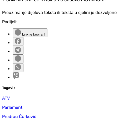
Preuzimanje dijelova teksta ili teksta u cjelini je dozvolje
Podijeli:
Link je kopiran!
Tag
ovi
:
ATV
Parlament
Predrag Ćurković