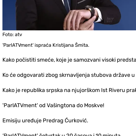
Foto:
atv
'ParlATVment' ispraća Kristijana Šmita.
Kako počistiti smeće, koje je samozvani visoki predst
Ko će odgovarati zbog skrnavljenja stubova države u
Kako je republika srpska na njujorškom Ist Riveru pra
'ParlATVment' od Vašingtona do Moskve!
Emisiju uređuje Predrag Ćurković.
‘ParlATVment' četvrtak u 20 časova i 10 minuta.