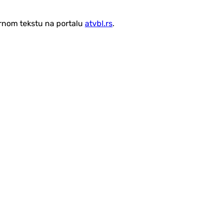
vornom tekstu na portalu
atvbl.rs
.