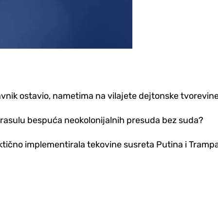
avnik ostavio, nametima na vilajete dejtonske tvorevin
 rasulu bespuća neokolonijalnih presuda bez suda?
ktično implementirala tekovine susreta Putina i Trampa