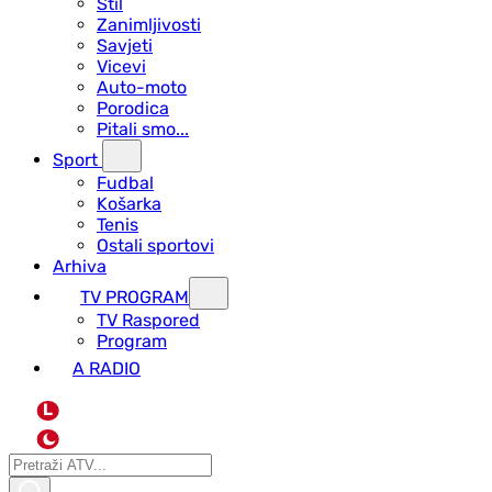
Stil
Zanimljivosti
Savjeti
Vicevi
Auto-moto
Porodica
Pitali smo...
Sport
Fudbal
Košarka
Tenis
Ostali sportovi
Arhiva
TV PROGRAM
ТV Raspored
Program
A RADIO
L