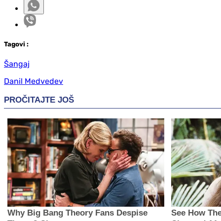
Tag
ovi
:
Šangaj
Danil Medvedev