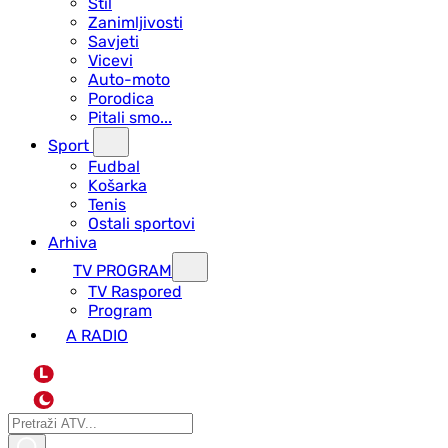
Stil
Zanimljivosti
Savjeti
Vicevi
Auto-moto
Porodica
Pitali smo...
Sport
Fudbal
Košarka
Tenis
Ostali sportovi
Arhiva
TV PROGRAM
ТV Raspored
Program
A RADIO
L