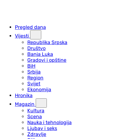
Pregled dana
Vijesti
Republika Srpska
Društvo
Banja Luka
Gradovi i opštine
BiH
Srbija
Region
Svijet
Ekonomija
Hronika
Magazin
Kultura
Scena
Nauka i tehnologija
Ljubav i seks
Zdravlje