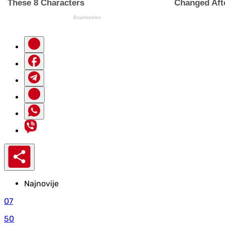
Najnovije
07
50