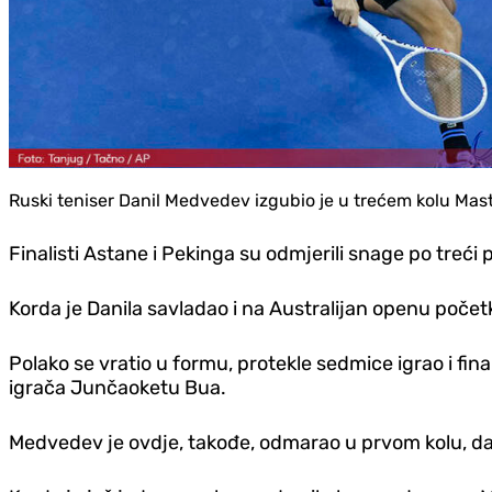
Ruski teniser Danil Medvedev izgubio je u trećem kolu Mas
Finalisti Astane i Pekinga su odmjerili snage po treći 
Korda je Danila savladao i na Australijan openu počet
Polako se vratio u formu, protekle sedmice igrao i fi
igrača Junčaoketu Bua.
Medvedev je ovdje, takođe, odmarao u prvom kolu, da b