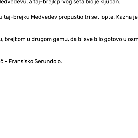
dvedevu, a taj-brejk prvog seta bio je ključan.
 u taj-brejku Medvedev propustio tri set lopte. Kazna je
u, brejkom u drugom gemu, da bi sve bilo gotovo u o
ič - Fransisko Serundolo.