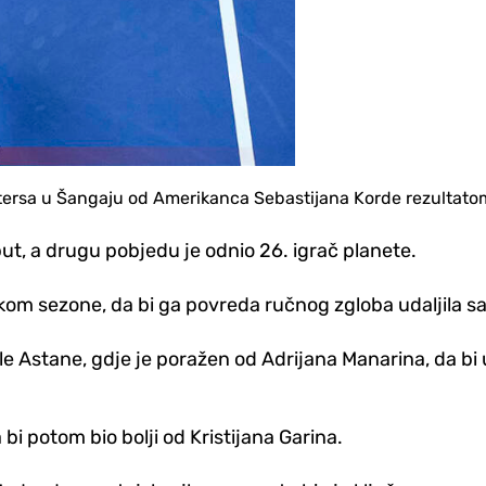
tersa u Šangaju od Amerikanca Sebastijana Korde rezultatom 
put, a drugu pobjedu je odnio 26. igrač planete.
kom sezone, da bi ga povreda ručnog zgloba udaljila sa
nale Astane, gdje je poražen od Adrijana Manarina, da b
i potom bio bolji od Kristijana Garina.