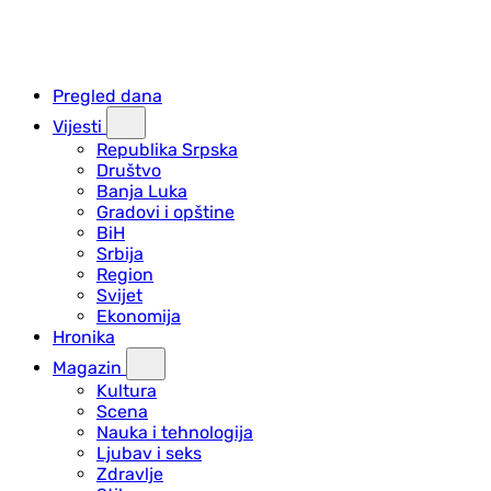
Pregled dana
Vijesti
Republika Srpska
Društvo
Banja Luka
Gradovi i opštine
BiH
Srbija
Region
Svijet
Ekonomija
Hronika
Magazin
Kultura
Scena
Nauka i tehnologija
Ljubav i seks
Zdravlje