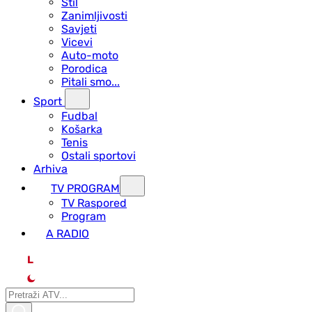
Stil
Zanimljivosti
Savjeti
Vicevi
Auto-moto
Porodica
Pitali smo...
Sport
Fudbal
Košarka
Tenis
Ostali sportovi
Arhiva
TV PROGRAM
ТV Raspored
Program
A RADIO
L