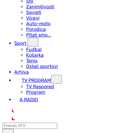
Stil
Zanimljivosti
Savjeti
Vicevi
Auto-moto
Porodica
Pitali smo...
Sport
Fudbal
Košarka
Tenis
Ostali sportovi
Arhiva
TV PROGRAM
ТV Raspored
Program
A RADIO
L