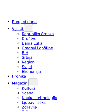
Pregled dana
Vijesti
Republika Srpska
Društvo
Banja Luka
Gradovi i opštine
BiH
Srbija
Region
Svijet
Ekonomija
Hronika
Magazin
Kultura
Scena
Nauka i tehnologija
Ljubav i seks
Zdravlje