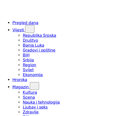
Pregled dana
Vijesti
Republika Srpska
Društvo
Banja Luka
Gradovi i opštine
BiH
Srbija
Region
Svijet
Ekonomija
Hronika
Magazin
Kultura
Scena
Nauka i tehnologija
Ljubav i seks
Zdravlje