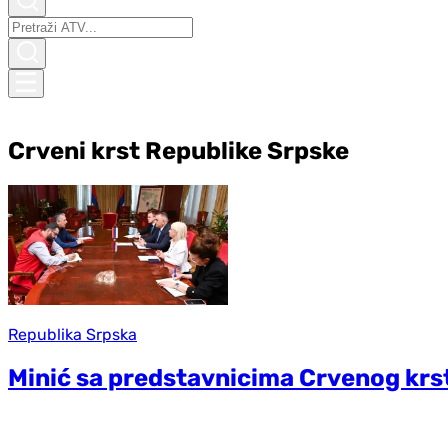
Crveni krst Republike Srpske
Republika Srpska
Minić sa predstavnicima Crvenog krs