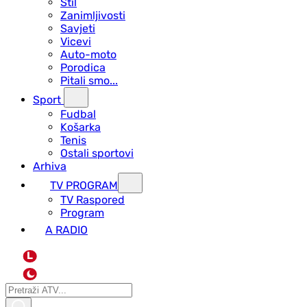
Stil
Zanimljivosti
Savjeti
Vicevi
Auto-moto
Porodica
Pitali smo...
Sport
Fudbal
Košarka
Tenis
Ostali sportovi
Arhiva
TV PROGRAM
ТV Raspored
Program
A RADIO
L