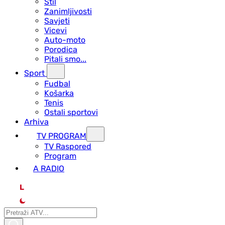
Stil
Zanimljivosti
Savjeti
Vicevi
Auto-moto
Porodica
Pitali smo...
Sport
Fudbal
Košarka
Tenis
Ostali sportovi
Arhiva
TV PROGRAM
ТV Raspored
Program
A RADIO
L