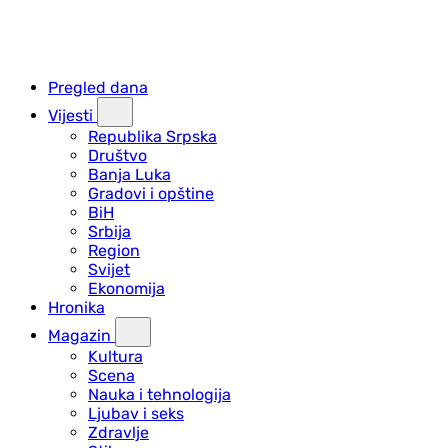
Pregled dana
Vijesti
Republika Srpska
Društvo
Banja Luka
Gradovi i opštine
BiH
Srbija
Region
Svijet
Ekonomija
Hronika
Magazin
Kultura
Scena
Nauka i tehnologija
Ljubav i seks
Zdravlje