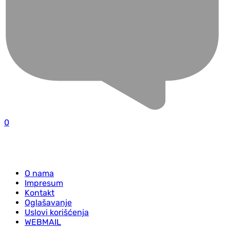
0
O nama
Impresum
Kontakt
Oglašavanje
Uslovi korišćenja
WEBMAIL