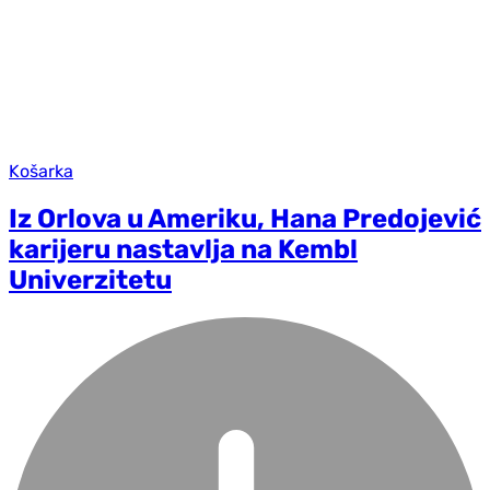
Košarka
Iz Orlova u Ameriku, Hana Predojević
karijeru nastavlja na Kembl
Univerzitetu