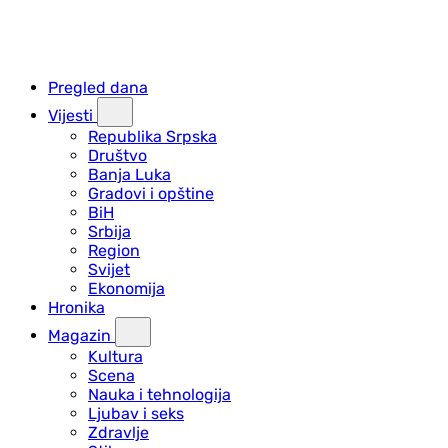
Pregled dana
Vijesti
Republika Srpska
Društvo
Banja Luka
Gradovi i opštine
BiH
Srbija
Region
Svijet
Ekonomija
Hronika
Magazin
Kultura
Scena
Nauka i tehnologija
Ljubav i seks
Zdravlje