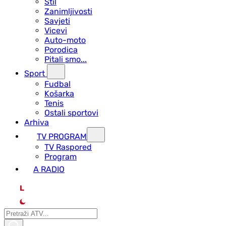
Stil
Zanimljivosti
Savjeti
Vicevi
Auto-moto
Porodica
Pitali smo...
Sport
Fudbal
Košarka
Tenis
Ostali sportovi
Arhiva
TV PROGRAM
ТV Raspored
Program
A RADIO
L