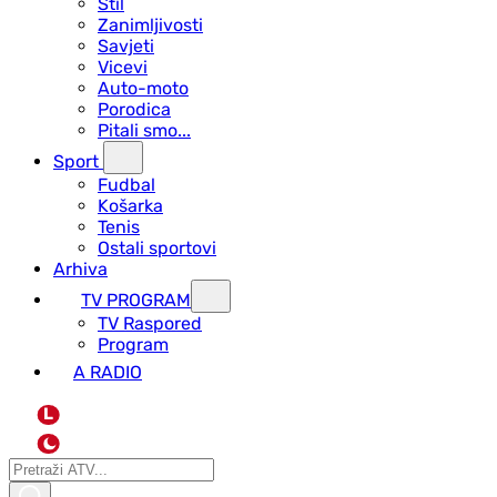
Stil
Zanimljivosti
Savjeti
Vicevi
Auto-moto
Porodica
Pitali smo...
Sport
Fudbal
Košarka
Tenis
Ostali sportovi
Arhiva
TV PROGRAM
ТV Raspored
Program
A RADIO
L