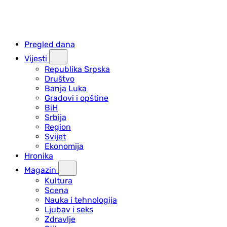
Pregled dana
Vijesti
Republika Srpska
Društvo
Banja Luka
Gradovi i opštine
BiH
Srbija
Region
Svijet
Ekonomija
Hronika
Magazin
Kultura
Scena
Nauka i tehnologija
Ljubav i seks
Zdravlje