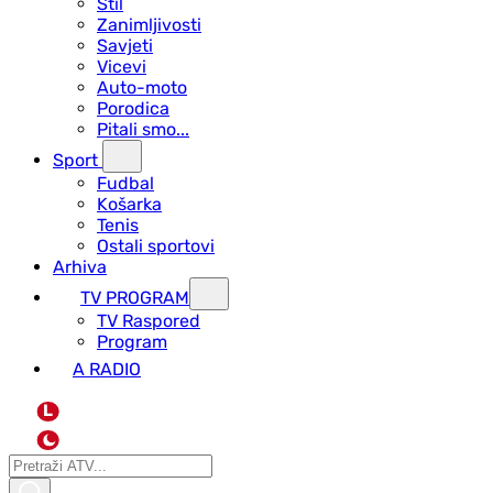
Stil
Zanimljivosti
Savjeti
Vicevi
Auto-moto
Porodica
Pitali smo...
Sport
Fudbal
Košarka
Tenis
Ostali sportovi
Arhiva
TV PROGRAM
ТV Raspored
Program
A RADIO
L