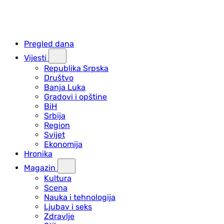
Pregled dana
Vijesti
Republika Srpska
Društvo
Banja Luka
Gradovi i opštine
BiH
Srbija
Region
Svijet
Ekonomija
Hronika
Magazin
Kultura
Scena
Nauka i tehnologija
Ljubav i seks
Zdravlje