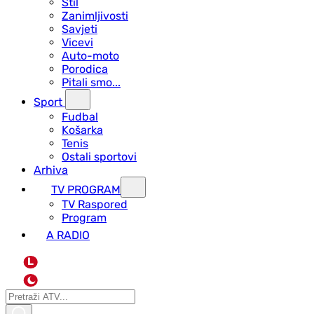
Stil
Zanimljivosti
Savjeti
Vicevi
Auto-moto
Porodica
Pitali smo...
Sport
Fudbal
Košarka
Tenis
Ostali sportovi
Arhiva
TV PROGRAM
ТV Raspored
Program
A RADIO
L