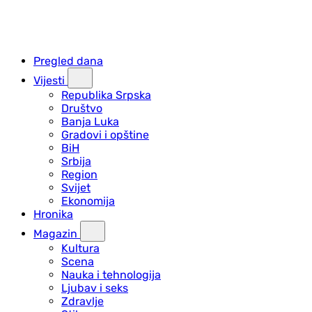
Pregled dana
Vijesti
Republika Srpska
Društvo
Banja Luka
Gradovi i opštine
BiH
Srbija
Region
Svijet
Ekonomija
Hronika
Magazin
Kultura
Scena
Nauka i tehnologija
Ljubav i seks
Zdravlje