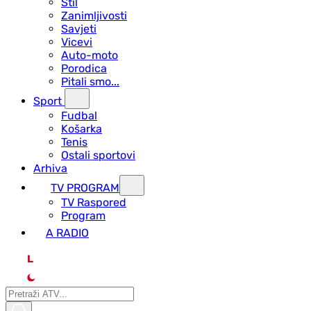
Stil
Zanimljivosti
Savjeti
Vicevi
Auto-moto
Porodica
Pitali smo...
Sport
Fudbal
Košarka
Tenis
Ostali sportovi
Arhiva
TV PROGRAM
ТV Raspored
Program
A RADIO
L