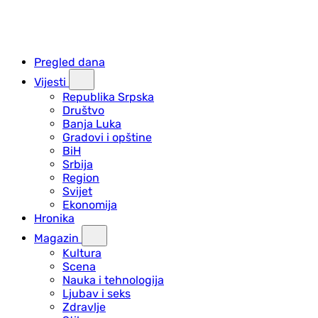
Pregled dana
Vijesti
Republika Srpska
Društvo
Banja Luka
Gradovi i opštine
BiH
Srbija
Region
Svijet
Ekonomija
Hronika
Magazin
Kultura
Scena
Nauka i tehnologija
Ljubav i seks
Zdravlje