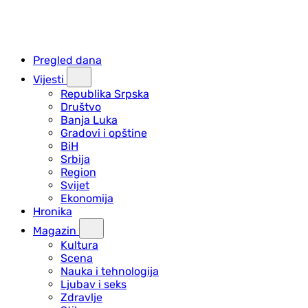
Pregled dana
Vijesti
Republika Srpska
Društvo
Banja Luka
Gradovi i opštine
BiH
Srbija
Region
Svijet
Ekonomija
Hronika
Magazin
Kultura
Scena
Nauka i tehnologija
Ljubav i seks
Zdravlje