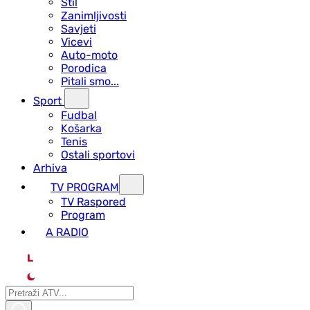
Stil
Zanimljivosti
Savjeti
Vicevi
Auto-moto
Porodica
Pitali smo...
Sport
Fudbal
Košarka
Tenis
Ostali sportovi
Arhiva
TV PROGRAM
ТV Raspored
Program
A RADIO
L