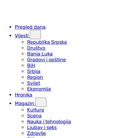
Pregled dana
Vijesti
Republika Srpska
Društvo
Banja Luka
Gradovi i opštine
BiH
Srbija
Region
Svijet
Ekonomija
Hronika
Magazin
Kultura
Scena
Nauka i tehnologija
Ljubav i seks
Zdravlje