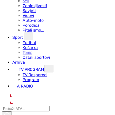
Stil
Zanimljivosti
Savjeti
Vicevi
Auto-moto
Porodica
Pitali smo...
Sport
Fudbal
Košarka
Tenis
Ostali sportovi
Arhiva
TV PROGRAM
ТV Raspored
Program
A RADIO
L