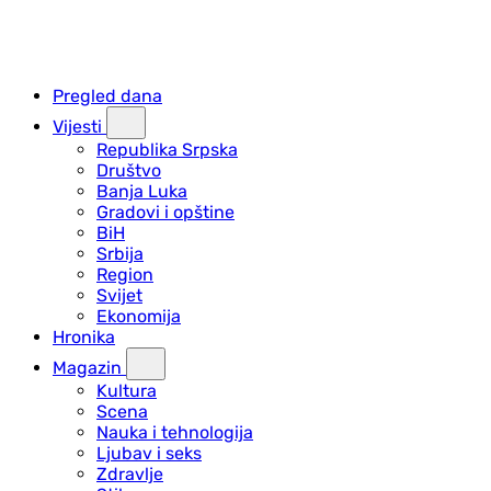
Pregled dana
Vijesti
Republika Srpska
Društvo
Banja Luka
Gradovi i opštine
BiH
Srbija
Region
Svijet
Ekonomija
Hronika
Magazin
Kultura
Scena
Nauka i tehnologija
Ljubav i seks
Zdravlje