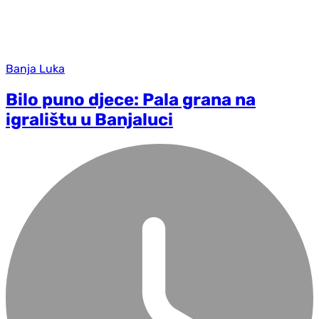
Banja Luka
Bilo puno djece: Pala grana na
igralištu u Banjaluci