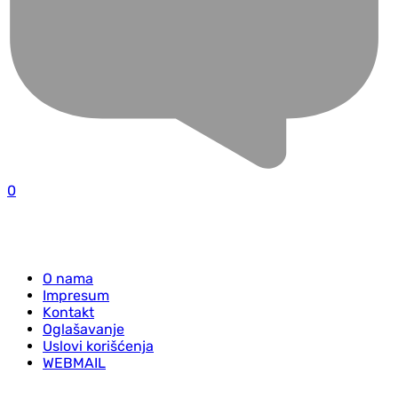
0
O nama
Impresum
Kontakt
Oglašavanje
Uslovi korišćenja
WEBMAIL