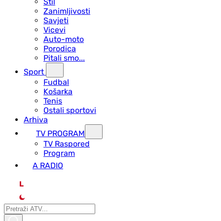
Stil
Zanimljivosti
Savjeti
Vicevi
Auto-moto
Porodica
Pitali smo...
Sport
Fudbal
Košarka
Tenis
Ostali sportovi
Arhiva
TV PROGRAM
ТV Raspored
Program
A RADIO
L