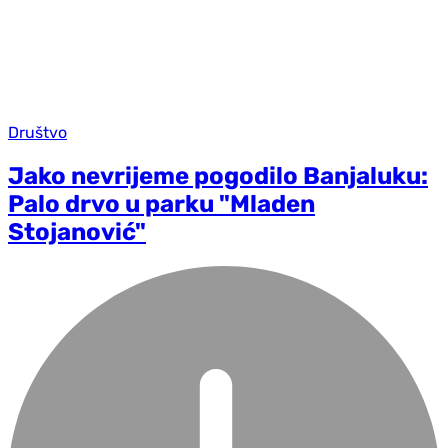
Društvo
Jako nevrijeme pogodilo Banjaluku:
Palo drvo u parku "Mladen
Stojanović"