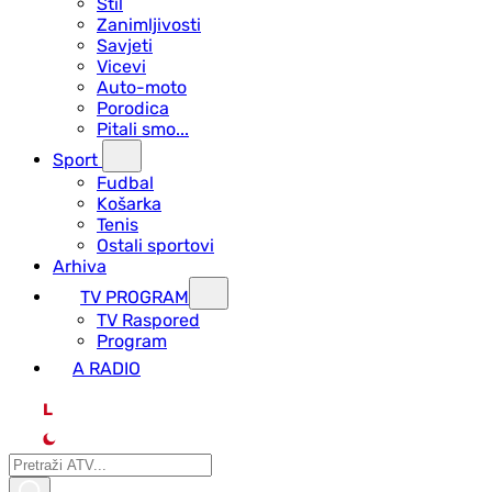
Stil
Zanimljivosti
Savjeti
Vicevi
Auto-moto
Porodica
Pitali smo...
Sport
Fudbal
Košarka
Tenis
Ostali sportovi
Arhiva
TV PROGRAM
ТV Raspored
Program
A RADIO
L