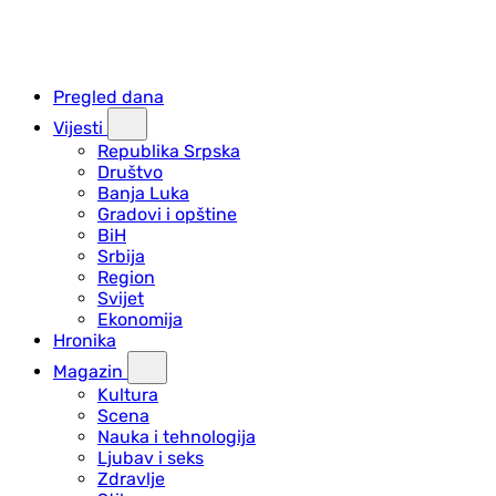
Pregled dana
Vijesti
Republika Srpska
Društvo
Banja Luka
Gradovi i opštine
BiH
Srbija
Region
Svijet
Ekonomija
Hronika
Magazin
Kultura
Scena
Nauka i tehnologija
Ljubav i seks
Zdravlje