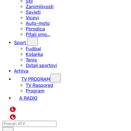
Stil
Zanimljivosti
Savjeti
Vicevi
Auto-moto
Porodica
Pitali smo...
Sport
Fudbal
Košarka
Tenis
Ostali sportovi
Arhiva
TV PROGRAM
ТV Raspored
Program
A RADIO
L