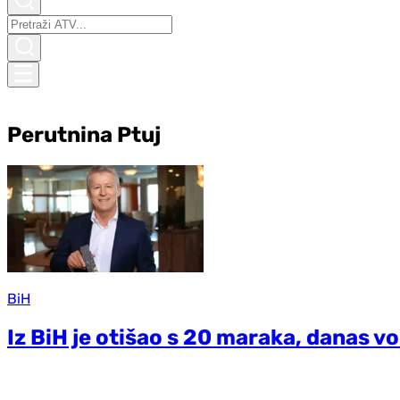
Perutnina Ptuj
BiH
Iz BiH je otišao s 20 maraka, danas vo