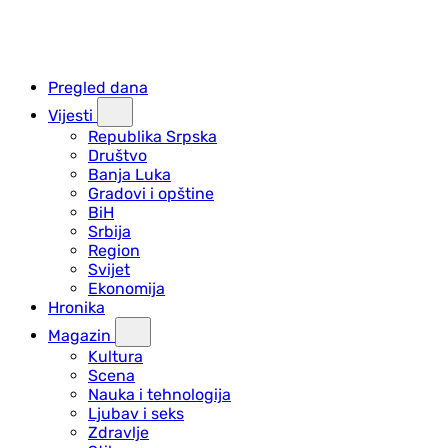
Pregled dana
Vijesti
Republika Srpska
Društvo
Banja Luka
Gradovi i opštine
BiH
Srbija
Region
Svijet
Ekonomija
Hronika
Magazin
Kultura
Scena
Nauka i tehnologija
Ljubav i seks
Zdravlje