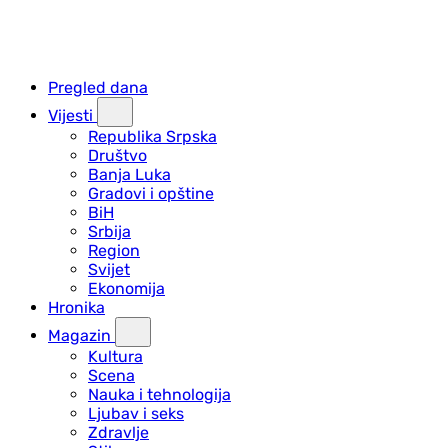
Pregled dana
Vijesti
Republika Srpska
Društvo
Banja Luka
Gradovi i opštine
BiH
Srbija
Region
Svijet
Ekonomija
Hronika
Magazin
Kultura
Scena
Nauka i tehnologija
Ljubav i seks
Zdravlje