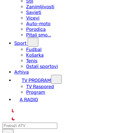
Stil
Zanimljivosti
Savjeti
Vicevi
Auto-moto
Porodica
Pitali smo...
Sport
Fudbal
Košarka
Tenis
Ostali sportovi
Arhiva
TV PROGRAM
ТV Raspored
Program
A RADIO
L