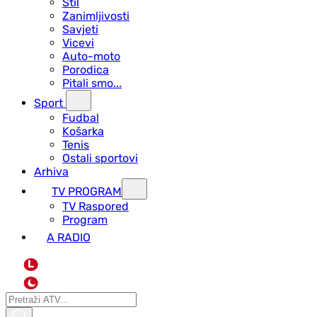
Stil
Zanimljivosti
Savjeti
Vicevi
Auto-moto
Porodica
Pitali smo...
Sport
Fudbal
Košarka
Tenis
Ostali sportovi
Arhiva
TV PROGRAM
ТV Raspored
Program
A RADIO
L