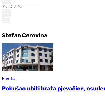
Stefan Cerovina
Hronika
Pokušao ubiti brata pjevačice, osuđen