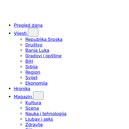
Pregled dana
Vijesti
Republika Srpska
Društvo
Banja Luka
Gradovi i opštine
BiH
Srbija
Region
Svijet
Ekonomija
Hronika
Magazin
Kultura
Scena
Nauka i tehnologija
Ljubav i seks
Zdravlje