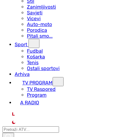
Stil
Zanimljivosti
Savjeti
Vicevi
Auto-moto
Porodica
Pitali smo...
Sport
Fudbal
Košarka
Tenis
Ostali sportovi
Arhiva
TV PROGRAM
ТV Raspored
Program
A RADIO
L