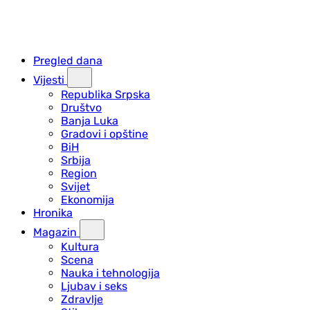
Pregled dana
Vijesti
Republika Srpska
Društvo
Banja Luka
Gradovi i opštine
BiH
Srbija
Region
Svijet
Ekonomija
Hronika
Magazin
Kultura
Scena
Nauka i tehnologija
Ljubav i seks
Zdravlje