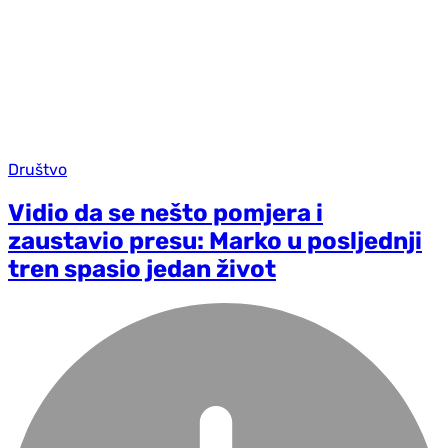
Društvo
Vidio da se nešto pomjera i
zaustavio presu: Marko u posljednji
tren spasio jedan život