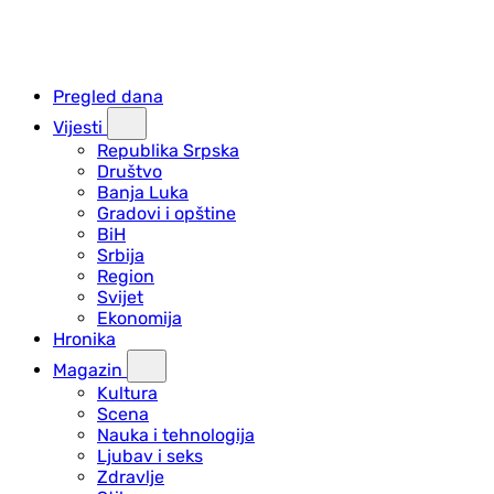
Pregled dana
Vijesti
Republika Srpska
Društvo
Banja Luka
Gradovi i opštine
BiH
Srbija
Region
Svijet
Ekonomija
Hronika
Magazin
Kultura
Scena
Nauka i tehnologija
Ljubav i seks
Zdravlje