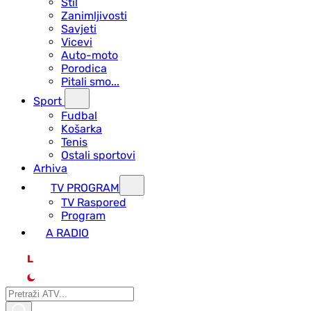
Stil
Zanimljivosti
Savjeti
Vicevi
Auto-moto
Porodica
Pitali smo...
Sport
Fudbal
Košarka
Tenis
Ostali sportovi
Arhiva
TV PROGRAM
ТV Raspored
Program
A RADIO
L