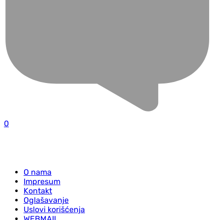
0
O nama
Impresum
Kontakt
Oglašavanje
Uslovi korišćenja
WEBMAIL