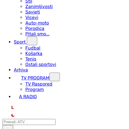
Stil
Zanimljivosti
Savjeti
Vicevi
Auto-moto
Porodica
Pitali smo...
Sport
Fudbal
Košarka
Tenis
Ostali sportovi
Arhiva
TV PROGRAM
ТV Raspored
Program
A RADIO
L