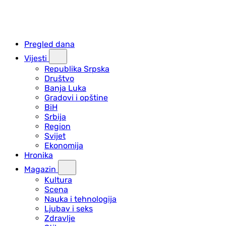
Pregled dana
Vijesti
Republika Srpska
Društvo
Banja Luka
Gradovi i opštine
BiH
Srbija
Region
Svijet
Ekonomija
Hronika
Magazin
Kultura
Scena
Nauka i tehnologija
Ljubav i seks
Zdravlje