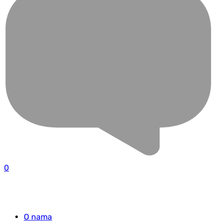
0
O nama