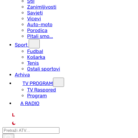
Stil
Zanimljivosti
Savjeti
Vicevi
Auto-moto
Porodica
Pitali smo...
Sport
Fudbal
Košarka
Tenis
Ostali sportovi
Arhiva
TV PROGRAM
ТV Raspored
Program
A RADIO
L