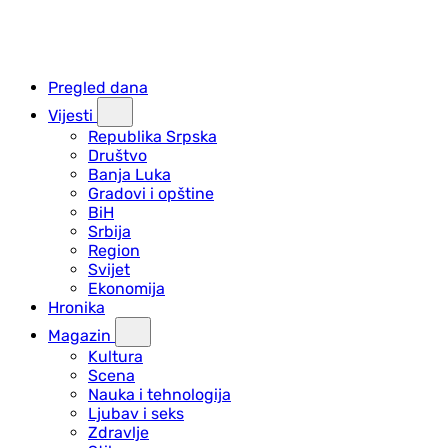
Pregled dana
Vijesti
Republika Srpska
Društvo
Banja Luka
Gradovi i opštine
BiH
Srbija
Region
Svijet
Ekonomija
Hronika
Magazin
Kultura
Scena
Nauka i tehnologija
Ljubav i seks
Zdravlje