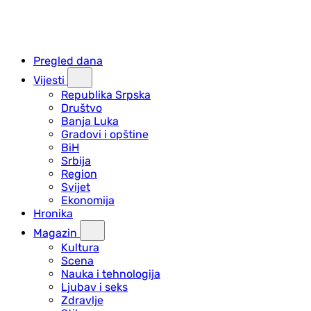
Pregled dana
Vijesti
Republika Srpska
Društvo
Banja Luka
Gradovi i opštine
BiH
Srbija
Region
Svijet
Ekonomija
Hronika
Magazin
Kultura
Scena
Nauka i tehnologija
Ljubav i seks
Zdravlje