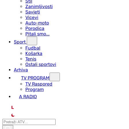
Stil
Zanimljivosti
Savjeti
Vicevi
Auto-moto
Porodica
Pitali smo...
Sport
Fudbal
Košarka
Tenis
Ostali sportovi
Arhiva
TV PROGRAM
ТV Raspored
Program
A RADIO
L