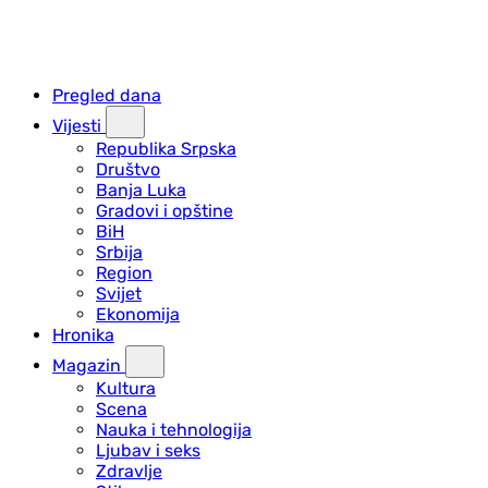
Pregled dana
Vijesti
Republika Srpska
Društvo
Banja Luka
Gradovi i opštine
BiH
Srbija
Region
Svijet
Ekonomija
Hronika
Magazin
Kultura
Scena
Nauka i tehnologija
Ljubav i seks
Zdravlje