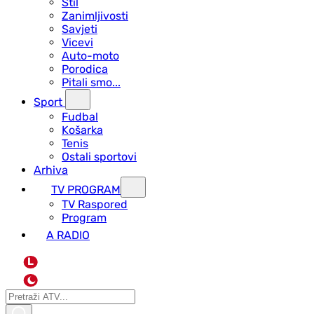
Stil
Zanimljivosti
Savjeti
Vicevi
Auto-moto
Porodica
Pitali smo...
Sport
Fudbal
Košarka
Tenis
Ostali sportovi
Arhiva
TV PROGRAM
ТV Raspored
Program
A RADIO
L