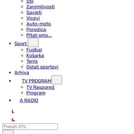
Stil
Zanimljivosti
Savjeti
Vicevi
Auto-moto
Porodica
Pitali smo...
Sport
Fudbal
Košarka
Tenis
Ostali sportovi
Arhiva
TV PROGRAM
ТV Raspored
Program
A RADIO
L