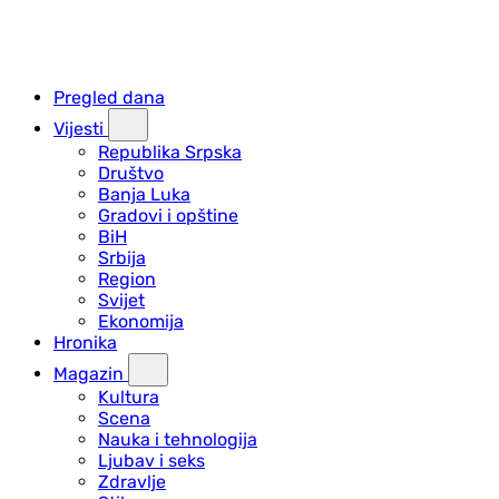
Pregled dana
Vijesti
Republika Srpska
Društvo
Banja Luka
Gradovi i opštine
BiH
Srbija
Region
Svijet
Ekonomija
Hronika
Magazin
Kultura
Scena
Nauka i tehnologija
Ljubav i seks
Zdravlje