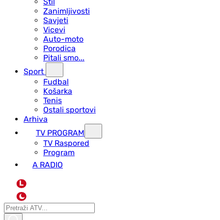
Stil
Zanimljivosti
Savjeti
Vicevi
Auto-moto
Porodica
Pitali smo...
Sport
Fudbal
Košarka
Tenis
Ostali sportovi
Arhiva
TV PROGRAM
ТV Raspored
Program
A RADIO
L