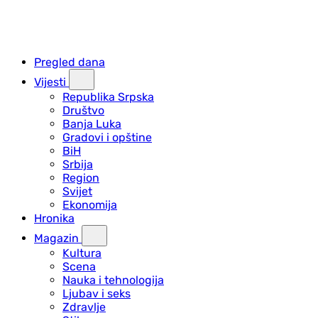
Pregled dana
Vijesti
Republika Srpska
Društvo
Banja Luka
Gradovi i opštine
BiH
Srbija
Region
Svijet
Ekonomija
Hronika
Magazin
Kultura
Scena
Nauka i tehnologija
Ljubav i seks
Zdravlje