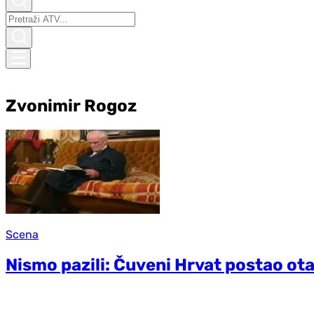
Zvonimir Rogoz
Scena
Nismo pazili: Čuveni Hrvat postao ota