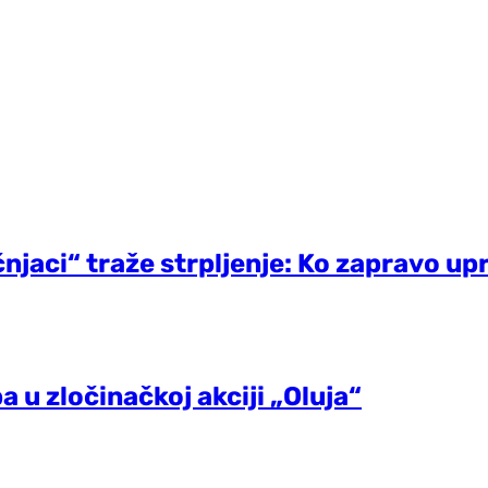
čnjaci“ traže strpljenje: Ko zapravo 
 u zločinačkoj akciji „Oluja“