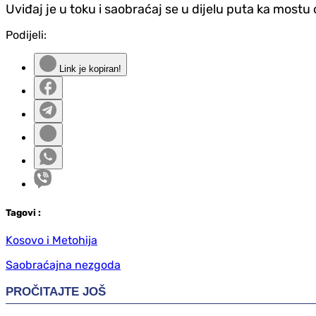
Uviđaj je u toku i saobraćaj se u dijelu puta ka mos
Podijeli:
Link je kopiran!
Tag
ovi
:
Kosovo i Metohija
Saobraćajna nezgoda