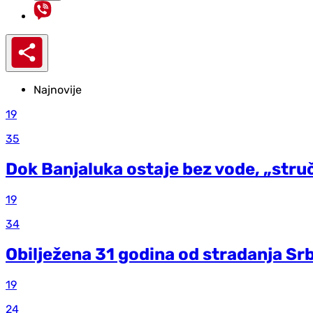
Najnovije
19
35
Dok Banjaluka ostaje bez vode, „stru
19
34
Obilježena 31 godina od stradanja Srba
19
24