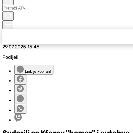
29.07.2025
15:45
Podijeli:
Link je kopiran!
Sudarili se Kforov "hamer" i autobus