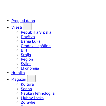
Pregled dana
Vijesti
Republika Srpska
Društvo
Banja Luka
Gradovi i opštine
BiH
Srbija
Region
Svijet
Ekonomija
Hronika
Magazin
Kultura
Scena
Nauka i tehnologija
Ljubav i seks
Zdravlje