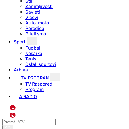
Stil
Zanimljivosti
Savjeti
Vicevi
Auto-moto
Porodica
Pitali smo...
Sport
Fudbal
Košarka
Tenis
Ostali sportovi
Arhiva
TV PROGRAM
ТV Raspored
Program
A RADIO
L