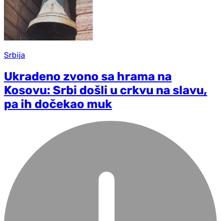
Srbija
Ukradeno zvono sa hrama na
Kosovu: Srbi došli u crkvu na slavu,
pa ih dočekao muk