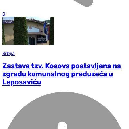
0
Srbija
Zastava tzv. Kosova postavljena na
zgradu komunalnog preduzeća u
Leposaviću