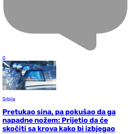
0
Srbija
Pretukao sina, pa pokušao da ga
napadne nožem: Prijetio da će
skočiti sa krova kako bi izbjegao