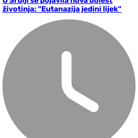
U Srbiji se pojavila nova bolest
životinja: "Eutanazija jedini lijek"