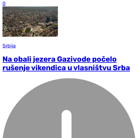
0
Srbija
Na obali jezera Gazivode počelo
rušenje vikendica u vlasništvu Srba