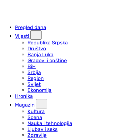
Pregled dana
Vijesti
Republika Srpska
Društvo
Banja Luka
Gradovi i opštine
BiH
Srbija
Region
Svijet
Ekonomija
Hronika
Magazin
Kultura
Scena
Nauka i tehnologija
Ljubav i seks
Zdravlje