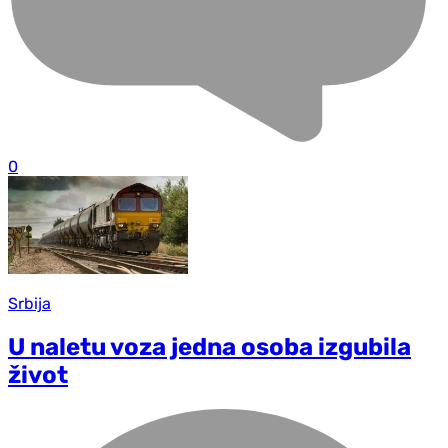
0
Srbija
U naletu voza jedna osoba izgubila
život