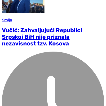
Srbija
Vučić: Zahvaljujući Republici
Srpskoj BiH nije priznala
nezavisnost tzv. Kosova