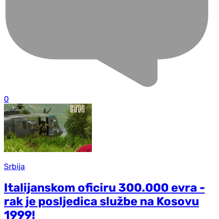
0
Srbija
Italijanskom oficiru 300.000 evra -
rak je posljedica službe na Kosovu
1999!