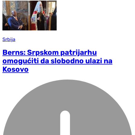
Srbija
Berns: Srpskom patrijarhu
omogućiti da slobodno ulazi na
Kosovo