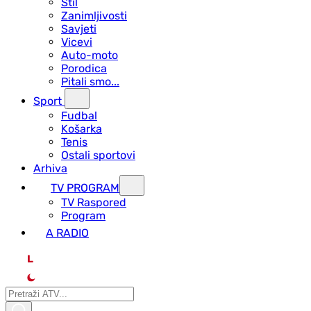
Stil
Zanimljivosti
Savjeti
Vicevi
Auto-moto
Porodica
Pitali smo...
Sport
Fudbal
Košarka
Tenis
Ostali sportovi
Arhiva
TV PROGRAM
ТV Raspored
Program
A RADIO
L