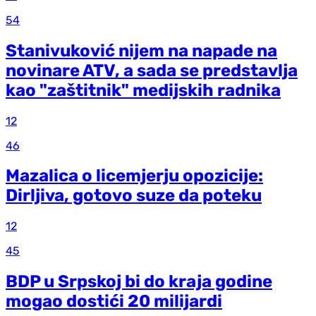
54
Stanivuković nijem na napade na
novinare ATV, a sada se predstavlja
kao "zaštitnik" medijskih radnika
12
46
Mazalica o licemjerju opozicije:
Dirljiva, gotovo suze da poteku
12
45
BDP u Srpskoj bi do kraja godine
mogao dostići 20 milijardi