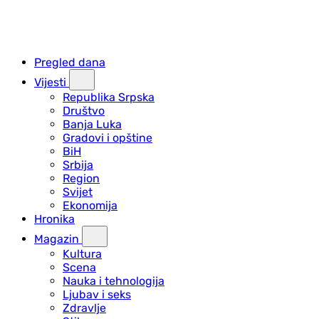
Pregled dana
Vijesti
Republika Srpska
Društvo
Banja Luka
Gradovi i opštine
BiH
Srbija
Region
Svijet
Ekonomija
Hronika
Magazin
Kultura
Scena
Nauka i tehnologija
Ljubav i seks
Zdravlje