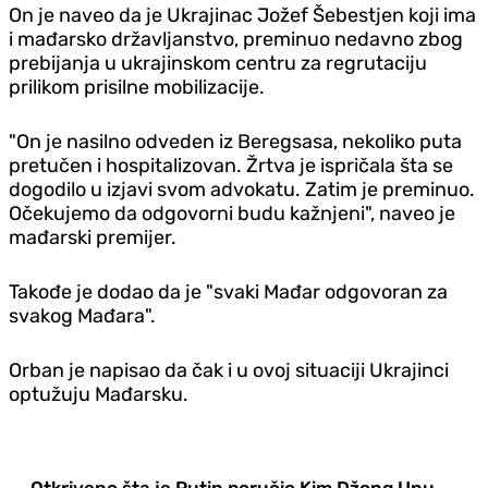
On je naveo da je Ukrajinac Jožef Šebestjen koji ima
i mađarsko državljanstvo, preminuo nedavno zbog
prebijanja u ukrajinskom centru za regrutaciju
prilikom prisilne mobilizacije.
"On je nasilno odveden iz Beregsasa, nekoliko puta
pretučen i hospitalizovan. Žrtva je ispričala šta se
dogodilo u izjavi svom advokatu. Zatim je preminuo.
Očekujemo da odgovorni budu kažnjeni", naveo je
mađarski premijer.
Takođe je dodao da je "svaki Mađar odgovoran za
svakog Mađara".
Orban je napisao da čak i u ovoj situaciji Ukrajinci
optužuju Mađarsku.
Otkriveno šta je Putin poručio Kim Džong Unu