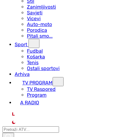
Stil
Zanimljivosti
Savjeti
Vicevi
Auto-moto
Porodica
Pitali smo...
Sport
Fudbal
Košarka
Tenis
Ostali sportovi
Arhiva
TV PROGRAM
ТV Raspored
Program
A RADIO
L