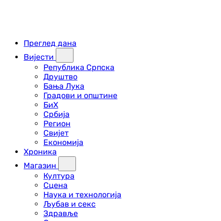
Преглед дана
Вијести
Република Српска
Друштво
Бања Лука
Градови и општине
БиХ
Србија
Регион
Свијет
Економија
Хроника
Магазин
Култура
Сцена
Наука и технологија
Љубав и секс
Здравље