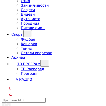
Стил
Занимљивости
Савјети
Вицеви
Ауто-мото
Породица
Питали смо...
Спорт
Фудбал
Кошарка
Тенис
Остали спортови
Архива
ТВ ПРОГРАМ
ТВ Распоред
Програм
А РАДИО
L