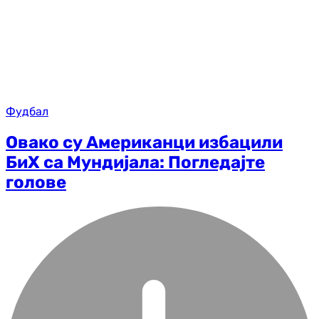
Фудбал
Овако су Американци избацили
БиХ са Мундијала: Погледајте
голове