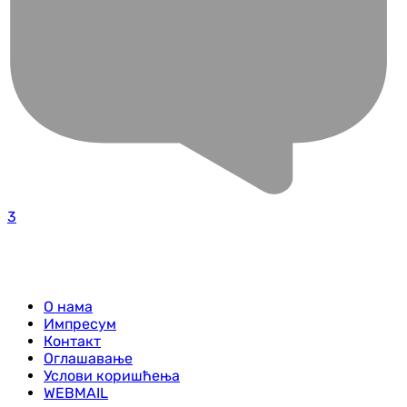
3
О нама
Импресум
Контакт
Оглашавање
Услови коришћења
WEBMAIL