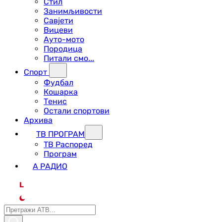
Стил
Занимљивости
Савјети
Вицеви
Ауто-мото
Породица
Питали смо...
Спорт
Фудбал
Кошарка
Тенис
Остали спортови
Архива
ТВ ПРОГРАМ
ТВ Распоред
Програм
А РАДИО
L