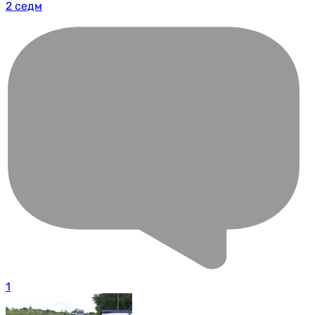
2 седм
1