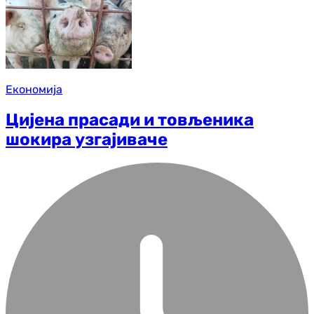
Економија
Цијена прасади и товљеника
шокира узгајиваче