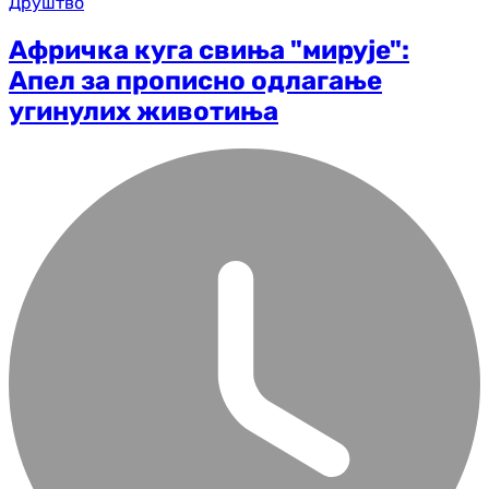
Друштво
Афричка куга свиња "мирује":
Апел за прописно одлагање
угинулих животиња