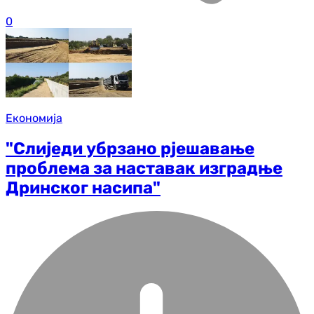
0
Економија
"Слиједи убрзано рјешавање
проблема за наставак изградње
Дринског насипа"