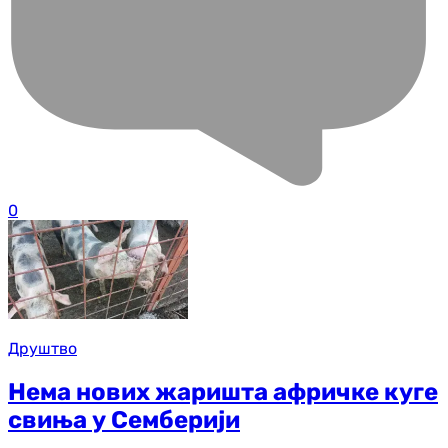
0
Друштво
Нема нових жаришта афричке куге
свиња у Семберији