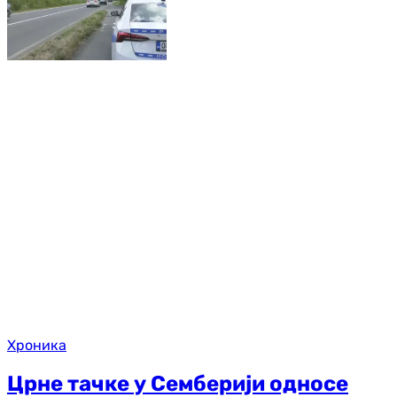
Хроника
Црне тачке у Семберији односе