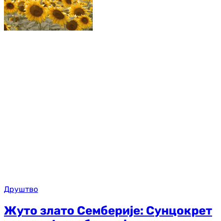
Друштво
Жуто злато Семберије: Сунцокрет