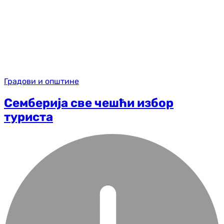
Градови и општине
Семберија све чешћи избор
туриста