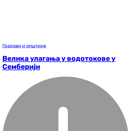
Градови и општине
Велика улагања у водотокове у
Семберији