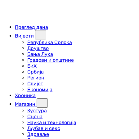
Преглед дана
Вијести
Република Српска
Друштво
Бања Лука
Градови и општине
БиХ
Србија
Регион
Свијет
Економија
Хроника
Магазин
Култура
Сцена
Наука и технологија
Љубав и секс
Здравље