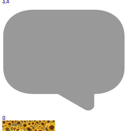
3 д
0