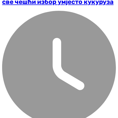
све чешћи избор умјесто кукуруза