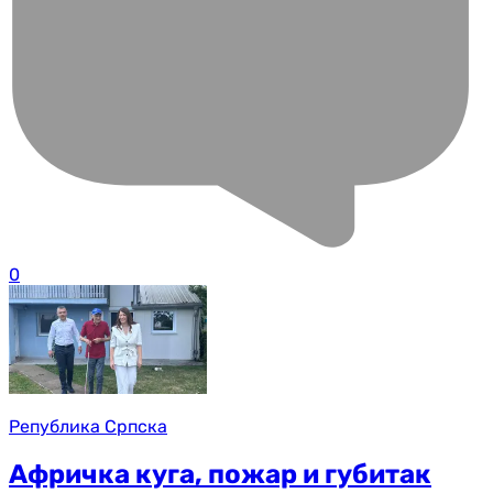
0
Република Српска
Афричка куга, пожар и губитак