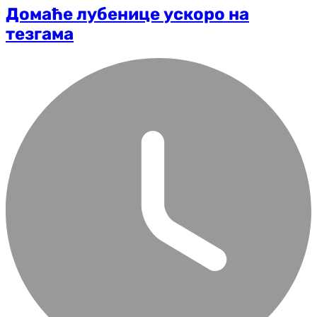
Домаће лубенице ускоро на
тезгама