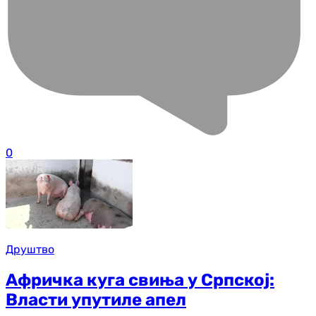
0
Друштво
Афричка куга свиња у Српској:
Власти упутиле апел