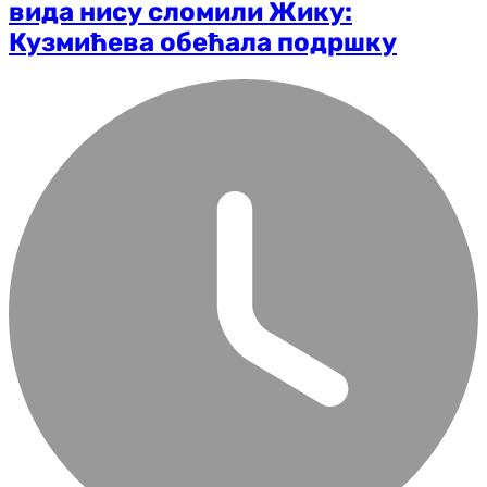
вида нису сломили Жику:
Кузмићева обећала подршку