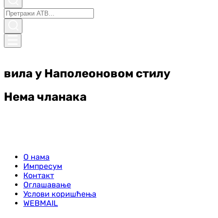
вила у Наполеоновом стилу
Нема чланака
О нама
Импресум
Контакт
Оглашавање
Услови коришћења
WEBMAIL