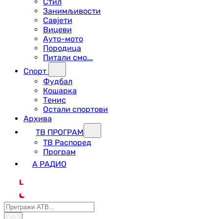
Стил
Занимљивости
Савјети
Вицеви
Ауто-мото
Породица
Питали смо...
Спорт
Фудбал
Кошарка
Тенис
Остали спортови
Архива
ТВ ПРОГРАМ
ТВ Распоред
Програм
А РАДИО
L