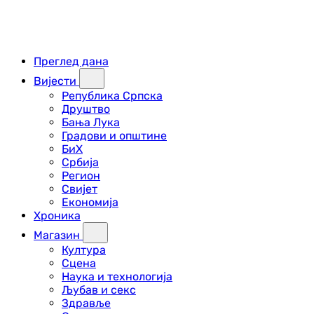
Преглед дана
Вијести
Република Српска
Друштво
Бања Лука
Градови и општине
БиХ
Србија
Регион
Свијет
Економија
Хроника
Магазин
Култура
Сцена
Наука и технологија
Љубав и секс
Здравље