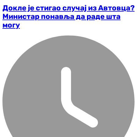
Докле је стигао случај из Автовца?
Министар понавља да раде шта
могу