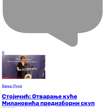
0
Бања Лука
Стојичић: Отварање куће
Милановића предизборни скуп