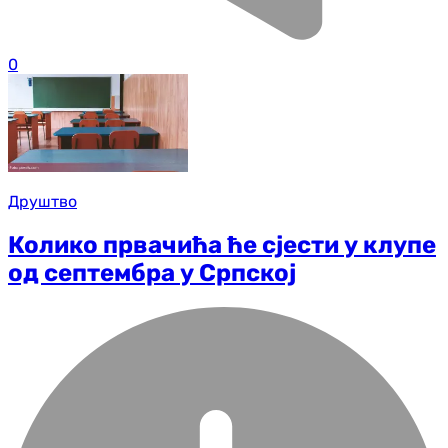
0
Друштво
Колико првачића ће сјести у клупе
од септембра у Српској