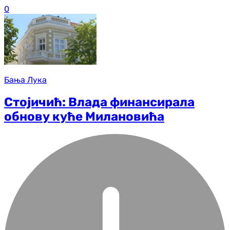
0
Бања Лука
Стојичић: Влада финансирала
обнову куће Милановића