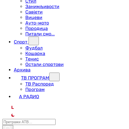
Стил
Занимљивости
Савјети
Вицеви
Ауто-мото
Породица
Питали смо...
Спорт
Фудбал
Кошарка
Тенис
Остали спортови
Архива
ТВ ПРОГРАМ
ТВ Распоред
Програм
А РАДИО
L