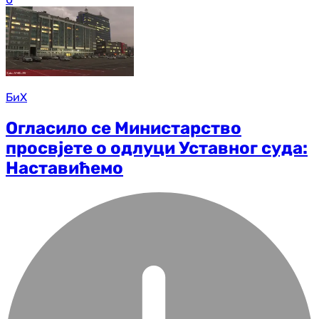
БиХ
Огласило се Министарство
просвјете о одлуци Уставног суда:
Наставићемо