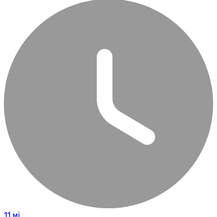
11 мј