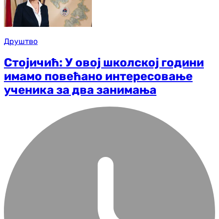
Друштво
Стојичић: У овој школској години
имамо повећано интересовање
ученика за два занимања