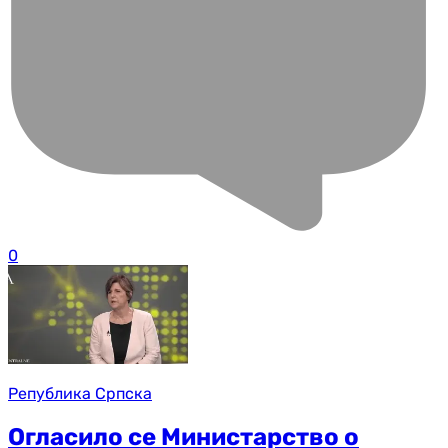
0
Република Српска
Огласило се Министарство о