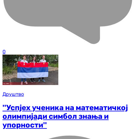
0
Друштво
''Успјех ученика на математичкој
олимпијади симбол знања и
упорности''