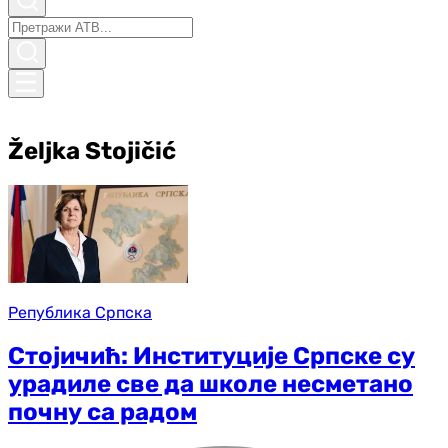
Željka Stojičić
Република Српска
Стојичић: Институције Српске су
урадиле све да школе несметано
почну са радом