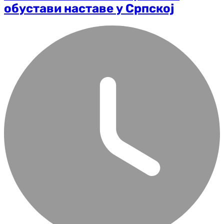
обустави наставе у Српској