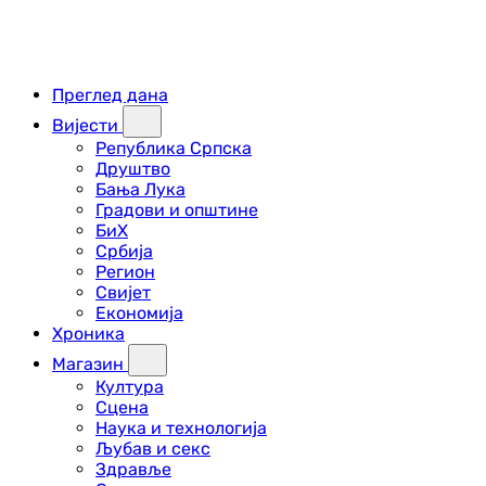
Преглед дана
Вијести
Република Српска
Друштво
Бања Лука
Градови и општине
БиХ
Србија
Регион
Свијет
Економија
Хроника
Магазин
Култура
Сцена
Наука и технологија
Љубав и секс
Здравље