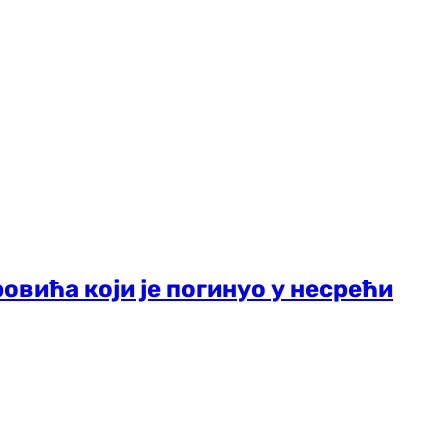
овића који је погинуо у несрећи