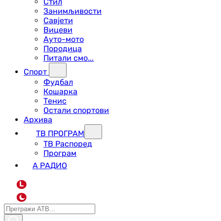
Стил
Занимљивости
Савјети
Вицеви
Ауто-мото
Породица
Питали смо...
Спорт
Фудбал
Кошарка
Тенис
Остали спортови
Архива
ТВ ПРОГРАМ
ТВ Распоред
Програм
А РАДИО
L