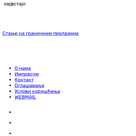
лајфстајл
Стање на граничним прелазима
О нама
Импресум
Контакт
Оглашавање
Услови коришћења
WEBMAIL