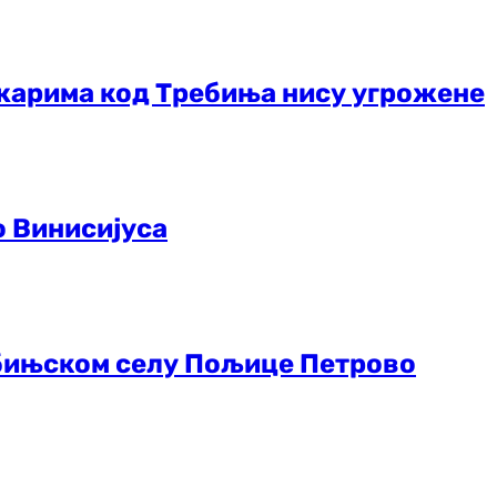
жарима код Требиња нису угрожене
о Винисијуса
ебињском селу Пољице Петрово