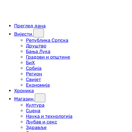
Преглед дана
Вијести
Република Српска
Друштво
Бања Лука
Градови и општине
БиХ
Србија
Регион
Свијет
Економија
Хроника
Магазин
Култура
Сцена
Наука и технологија
Љубав и секс
Здравље