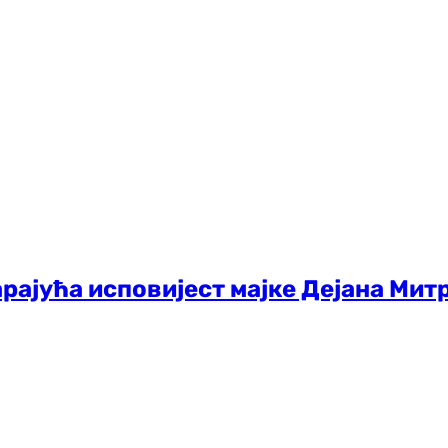
арајућа исповијест мајке Дејана Митр