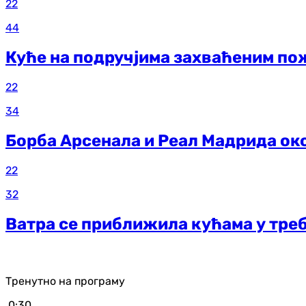
22
44
Куће на подручјима захваћеним по
22
34
Борба Арсенала и Реал Мадрида ок
22
32
Ватра се приближила кућама у тр
Тренутно на програму
0:30