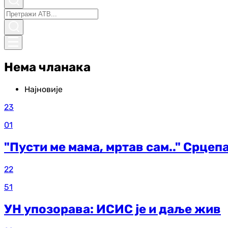
Нема чланака
Најновије
23
01
"Пусти ме мама, мртав сам.." Срцеп
22
51
УН упозорава: ИСИС је и даље жив