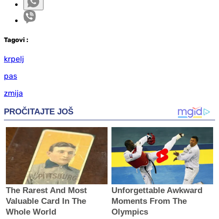
Tag
ovi
:
krpelj
pas
zmija