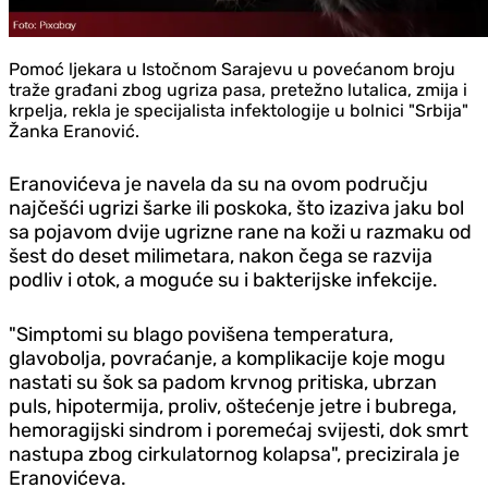
Pomoć ljekara u Istočnom Sarajevu u povećanom broju
traže građani zbog ugriza pasa, pretežno lutalica, zmija i
krpelja, rekla je specijalista infektologije u bolnici "Srbija"
Žanka Eranović.
Eranovićeva je navela da su na ovom području
najčešći ugrizi šarke ili poskoka, što izaziva jaku bol
sa pojavom dvije ugrizne rane na koži u razmaku od
šest do deset milimetara, nakon čega se razvija
podliv i otok, a moguće su i bakterijske infekcije.
"Simptomi su blago povišena temperatura,
glavobolja, povraćanje, a komplikacije koje mogu
nastati su šok sa padom krvnog pritiska, ubrzan
puls, hipotermija, proliv, oštećenje jetre i bubrega,
hemoragijski sindrom i poremećaj svijesti, dok smrt
nastupa zbog cirkulatornog kolapsa", precizirala je
Eranovićeva.