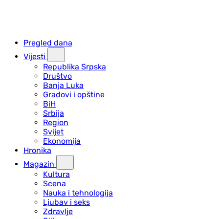
Pregled dana
Vijesti
Republika Srpska
Društvo
Banja Luka
Gradovi i opštine
BiH
Srbija
Region
Svijet
Ekonomija
Hronika
Magazin
Kultura
Scena
Nauka i tehnologija
Ljubav i seks
Zdravlje