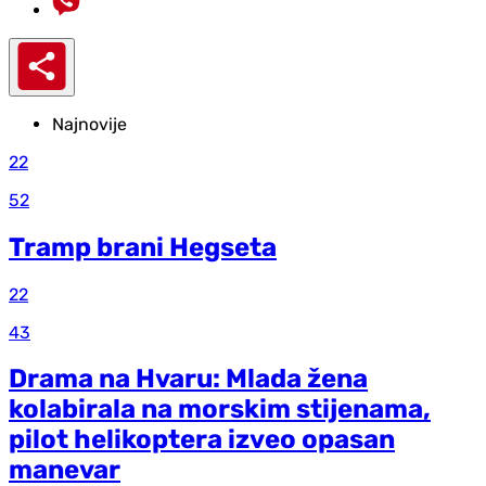
Najnovije
22
52
Tramp brani Hegseta
22
43
Drama na Hvaru: Mlada žena
kolabirala na morskim stijenama,
pilot helikoptera izveo opasan
manevar