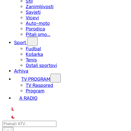
Stil
Zanimljivosti
Savjeti
Vicevi
Auto-moto
Porodica
Pitali smo...
Sport
Fudbal
Košarka
Tenis
Ostali sportovi
Arhiva
TV PROGRAM
ТV Raspored
Program
A RADIO
L