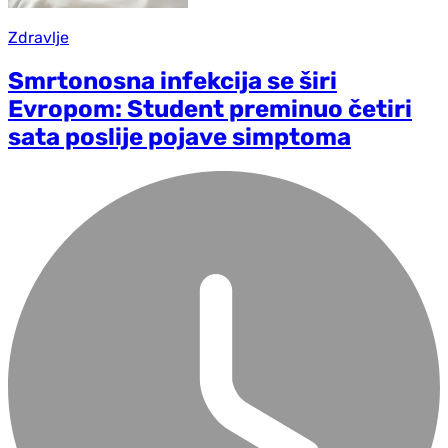
Zdravlje
Smrtonosna infekcija se širi
Evropom: Student preminuo četiri
sata poslije pojave simptoma