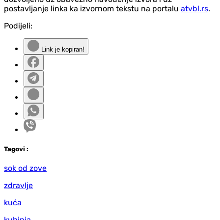
postavljanje linka ka izvornom tekstu na portalu
atvbl.rs
.
Podijeli:
Link je kopiran!
Tag
ovi
:
sok od zove
zdravlje
kuća
kuhinja