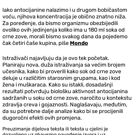
Iako antocijanine nalazimo i u drugom bobičastom
voću, njihova koncentracija je obično znatno niža.
Za poređenje, da bismo organizmu obezbijedili
ovoliko ovih jedinjenja koliko ima u 180 ml soka od
crne zove, morali bismo svakog dana da pojedemo
čak četiri čaše kupina, piše
Mondo
Istraživači najavljuju da je ovo tek početak.
Planiraju nova, duža istraživanja sa većim brojem
učesnika, kako bi proverili kako sok od crne zove
deluje u različitim starosnim grupama, kao i kod
žena i muškaraca. Kako su istakli, dosadašnji
rezultati potvrđuju biološku aktivnost antocijanina
sadržanih u soku od crne zove, naročito u kontekstu
zdravlja creva i gojaznosti. Naglašavaju, međutim,
da su potrebne dalje analize kako bi se procijenili
dugoročni efekti ovih promjena.
Preuzimanje dijelova teksta ili teksta u cjelini je
dozvoljeno uz obavezno navođenje izvora i uz