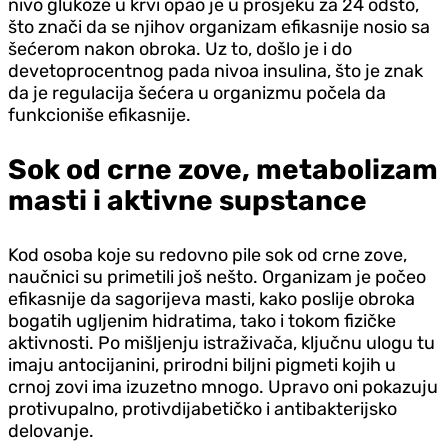
nivo glukoze u krvi opao je u prosjeku za 24 odsto,
što znači da se njihov organizam efikasnije nosio sa
šećerom nakon obroka. Uz to, došlo je i do
devetoprocentnog pada nivoa insulina, što je znak
da je regulacija šećera u organizmu počela da
funkcioniše efikasnije.
Sok od crne zove, metabolizam
masti i aktivne supstance
Kod osoba koje su redovno pile sok od crne zove,
naučnici su primetili još nešto. Organizam je počeo
efikasnije da sagorijeva masti, kako poslije obroka
bogatih ugljenim hidratima, tako i tokom fizičke
aktivnosti. Po mišljenju istraživača, ključnu ulogu tu
imaju antocijanini, prirodni biljni pigmeti kojih u
crnoj zovi ima izuzetno mnogo. Upravo oni pokazuju
protivupalno, protivdijabetičko i antibakterijsko
delovanje.