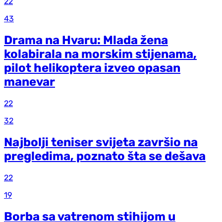
22
43
Drama na Hvaru: Mlada žena
kolabirala na morskim stijenama,
pilot helikoptera izveo opasan
manevar
22
32
Najbolji teniser svijeta završio na
pregledima, poznato šta se dešava
22
19
Borba sa vatrenom stihijom u