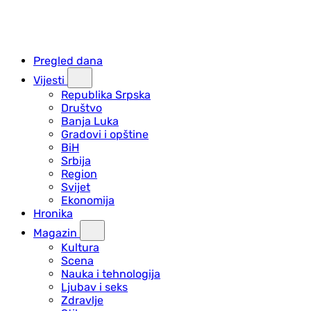
Pregled dana
Vijesti
Republika Srpska
Društvo
Banja Luka
Gradovi i opštine
BiH
Srbija
Region
Svijet
Ekonomija
Hronika
Magazin
Kultura
Scena
Nauka i tehnologija
Ljubav i seks
Zdravlje