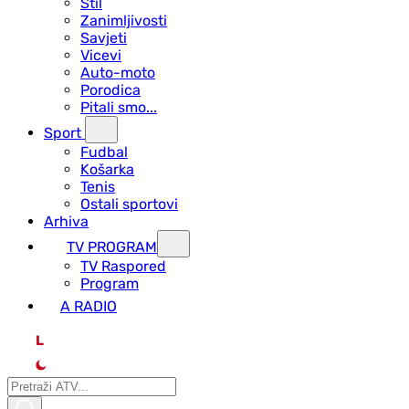
Stil
Zanimljivosti
Savjeti
Vicevi
Auto-moto
Porodica
Pitali smo...
Sport
Fudbal
Košarka
Tenis
Ostali sportovi
Arhiva
TV PROGRAM
ТV Raspored
Program
A RADIO
L