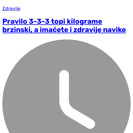
Zdravlje
Pravilo 3-3-3 topi kilograme
brzinski, a imaćete i zdravije navike