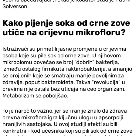
Solverson.
Kako pijenje soka od crne zove
utiče na crijevnu mikrofloru?
Istraživači su primetili jasne promjene u crijevima
osoba koje su pile sok od crne zove. U njihovom
mikrobiomu povećao se broj "dobrih" bakterija,
između ostalog firmikuta i aktinobakterija, a smanjio
se broj onih koje se smatraju manje povoljnim za
zdravlje, poput bakteroideta. Takva "revolucija" u
crevima nije ostala bez uticaja na ceo organizam.
Metabolizam se poboljšao.
To je naročito važno, jer se i ranije znalo da zdrava
crevna mikroflora igra ključnu ulogu u apsorpciji
hranljivih sastojaka. U ovoj studiji efekti su bili
konkretni - kod učesnika koji su pili sok od crne zove,