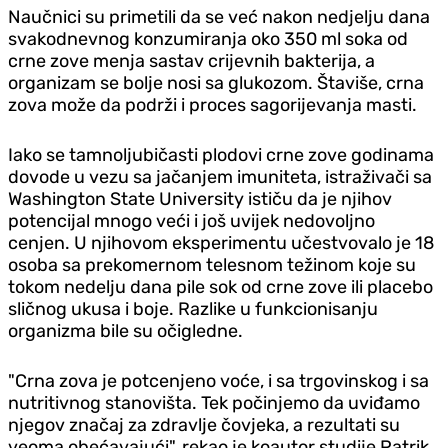
Naučnici su primetili da se već nakon ned‌jelju dana
svakodnevnog konzumiranja oko 350 ml soka od
crne zove menja sastav crijevnih bakterija, a
organizam se bolje nosi sa glukozom. Štaviše, crna
zova može da podrži i proces sagorijevanja masti.
Iako se tamnoljubičasti plodovi crne zove godinama
dovode u vezu sa jačanjem imuniteta, istraživači sa
Washington State University ističu da je njihov
potencijal mnogo veći i još uvijek nedovoljno
cenjen. U njihovom eksperimentu učestvovalo je 18
osoba sa prekomernom telesnom težinom koje su
tokom nedelju dana pile sok od crne zove ili placebo
sličnog ukusa i boje. Razlike u funkcionisanju
organizma bile su očigledne.
"Crna zova je potcenjeno voće, i sa trgovinskog i sa
nutritivnog stanovišta. Tek počinjemo da uviđamo
njegov značaj za zdravlje čovjeka, a rezultati su
veoma obećavajući", rekao je koautor studije Patrik